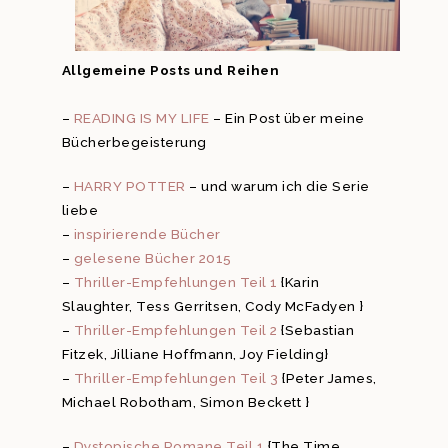
Allgemeine Posts und Reihen
–
READING IS MY LIFE
– Ein Post über meine
Bücherbegeisterung
–
HARRY POTTER
– und warum ich die Serie
liebe
–
inspirierende Bücher
–
gelesene Bücher 2015
–
Thriller-Empfehlungen Teil 1
{Karin
Slaughter, Tess Gerritsen, Cody McFadyen }
–
Thriller-Empfehlungen Teil 2
{Sebastian
Fitzek, Jilliane Hoffmann, Joy Fielding}
–
Thriller-Empfehlungen Teil 3
{Peter James,
Michael Robotham, Simon Beckett }
–
Dystopische Romane Teil 1
{The Time