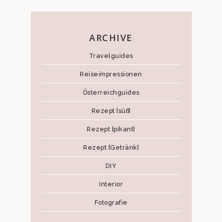
ARCHIVE
Travelguides
Reiseimpressionen
Österreichguides
Rezept {süß}
Rezept {pikant}
Rezept {Getränk}
DIY
Interior
Fotografie