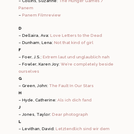
– Collins, Suzanne:
The Hunger Games /
Panem
–
Panem Filmreview
D
– Dellaira, Ava:
Love Letters to the Dead
– Dunham, Lena:
Not that kind of girl
F
– Foer, J.S.:
Extrem laut und unglaublich nah
– Fowler, Karen Joy:
We’re completely beside
ourselves
G
– Green, John:
The Fault In Our Stars
H
– Hyde, Catherine:
Als ich dich fand
J
– Jones, Taylor:
Dear photograph
L
– Levithan, David:
Letztendlich sind wir dem