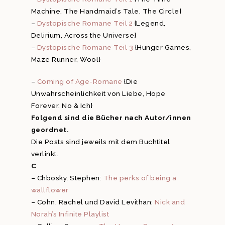
Machine, The Handmaid’s Tale, The Circle}
–
Dystopische Romane Teil 2
{Legend,
Delirium, Across the Universe}
–
Dystopische Romane Teil 3
{Hunger Games,
Maze Runner, Wool}
–
Coming of Age-Romane
{Die
Unwahrscheinlichkeit von Liebe, Hope
Forever, No & Ich}
Folgend sind die Bücher nach Autor/innen
geordnet.
Die Posts sind jeweils mit dem Buchtitel
verlinkt.
C
– Chbosky, Stephen:
The perks of being a
wallflower
– Cohn, Rachel und David Levithan:
Nick and
Norah’s Infinite Playlist