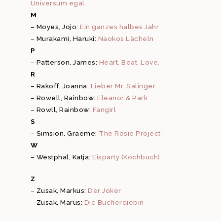
Universum egal
M
– Moyes, Jojo:
Ein ganzes halbes Jahr
– Murakami, Haruki:
Naokos Lächeln
P
– Patterson, James:
Heart. Beat. Love.
R
– Rakoff, Joanna:
Lieber Mr. Salinger
– Rowell, Rainbow:
Eleanor & Park
– Rowll, Rainbow:
Fangirl
S
– Simsion, Graeme:
The Rosie Project
W
– Westphal, Katja:
Eisparty (Kochbuch)
Z
– Zusak, Markus:
Der Joker
– Zusak, Marus:
Die Bücherdiebin