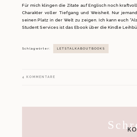
Für mich klingen die Zitate auf Englisch noch kraftvo
Charakter voller Tiefgang und Weisheit. Nur jeman
seinen Platz in der Welt zu zeigen. Ich kann euch “
Student Services ist das Ebook über die Kindle Leihbü
Schlagwörter:
LETSTALKABOUTBOOKS
4
KOMMENTARE
Schr
K