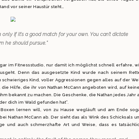
Hand vor seiner Haustür steht…
only if it’s a good match for your own. You can’t dictate
m he should pursue.”
ar im Fitnessstudio, nur damit ich möglichst schnell erfahre, w
usgeht. Denn das ausgesetzte Kind wurde nach seinem Rett
n schwieriges Kind, voller Aggressionen gegen alles auf der Wel
l die Hilfe, die ihr von Nathan McCann angeboten wird, auf kein
 ihm bekannt zu machen. Die Geschenke, die Nathan jedes Jahr 
der dich im Wald gefunden hat”.
s Boxen lernen will, von zu Hause wegläuft und am Ende sog
n bei Nathan McCann ab. Der sieht das als Wink des Schicksals u
ige und auch schmerzhafte Art und Weise, dass es tatsächli