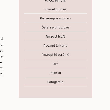
ARCHIVE
Travelguides
Reiseimpressionen
Österreichguides
Rezept {süß}
nd
zu
Rezept {pikant}
st
Rezept {Getränk}
be
er
DIY
ht
Interior
rn
Fotografie