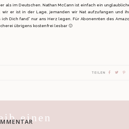
ller als im Deutschen. Nathan McCann ist einfach ein unglaublich
d wir er ist in der Lage, jemanden wir Nat aufzufangen und i
Als ich Dich fand” nur ans Herz legen. Für Abonennten des Amaz
cherei übrigens kostenfrei lesbar 🙂
TEILEN
eib einen
OMMENTAR