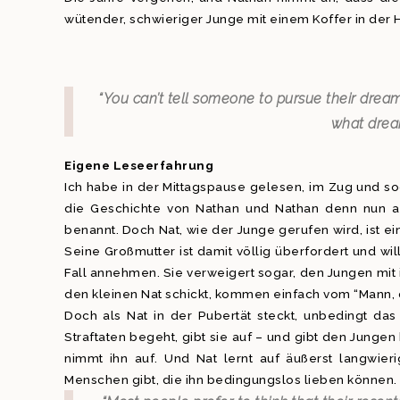
wütender, schwieriger Junge mit einem Koffer in der 
“You can’t tell someone to pursue their dream 
what drea
Eigene Leseerfahrung
Ich habe in der Mittagspause gelesen, im Zug und sog
die Geschichte von Nathan und Nathan denn nun a
benannt. Doch Nat, wie der Junge gerufen wird, ist ei
Seine Großmutter ist damit völlig überfordert und wil
Fall annehmen. Sie verweigert sogar, den Jungen mit
den kleinen Nat schickt, kommen einfach vom “Mann, 
Doch als Nat in der Pubertät steckt, unbedingt da
Straftaten begeht, gibt sie auf – und gibt den Junge
nimmt ihn auf. Und Nat lernt auf äußerst langwier
Menschen gibt, die ihn bedingungslos lieben können.