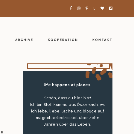
H
ARCHIVE
KOOPERATION
KONTAKT
life happens at places.
Schön, dass du hier bist!
Ich bin Stef, komme aus Österreich, wo
ich lebe, liebe, lache und blogge auf
magnoliaelectric seit über zehn
Jahren über das Leben.
ne