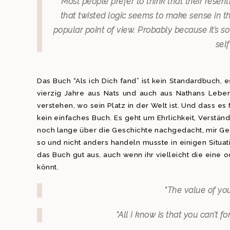
“Most people prefer to think that their resent
that twisted logic seems to make sense in the
popular point of view. Probably because it’s so
sel
Das Buch “Als ich Dich fand” ist kein Standardbuch, 
vierzig Jahre aus Nats und auch aus Nathans Lebe
verstehen, wo sein Platz in der Welt ist. Und dass es 
kein einfaches Buch. Es geht um Ehrlichkeit, Verstä
noch lange über die Geschichte nachgedacht, mir 
so und nicht anders handeln musste in einigen Situat
das Buch gut aus, auch wenn ihr vielleicht die eine
könnt.
“The value of you
“All I know is that you can’t f