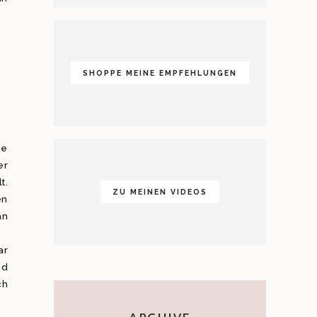
SHOPPE MEINE EMPFEHLUNGEN
ie
er
t.
ZU MEINEN VIDEOS
en
an
ar
nd
ch