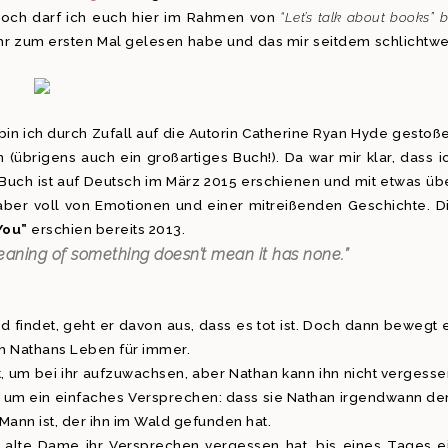
edoch darf ich euch hier im Rahmen von
“Let’s talk about books” b
Jahr zum ersten Mal gelesen habe und das mir seitdem schlichtw
bin ich durch Zufall auf die Autorin Catherine Ryan Hyde gestoß
(übrigens auch ein großartiges Buch!). Da war mir klar, dass i
Buch ist auf Deutsch im März 2015 erschienen und mit etwas üb
r aber voll von Emotionen und einer mitreißenden Geschichte. D
You”
erschien bereits 2013.
meaning of something doesn’t mean it has none.”
findet, geht er davon aus, dass es tot ist. Doch dann bewegt 
ch Nathans Leben für immer.
, um bei ihr aufzuwachsen, aber Nathan kann ihn nicht vergesse
ttet um ein einfaches Versprechen: dass sie Nathan irgendwann d
Mann ist, der ihn im Wald gefunden hat.
 alte Dame ihr Versprechen vergessen hat, bis eines Tages e