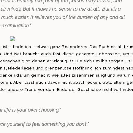
ment is entirely the fault of the person they resent, and
ir minds. But it makes no sense to me at all… But it’s a
 much easier. It relieves you of the burden of any and all
f-examination.”
es ist – finde ich – etwas ganz Besonderes. Das Buch erzählt ru
n. Und Nat braucht auch fast diese gesamte Lebenszeit, um 
Menschen gibt, denen er wichtig ist. Die sich um ihn sorgen. Es i
ndnis, Niederlagen und grenzenlose Hoffnung. Ich zumindest ha
Gedanken darum gemacht, wie alles zusammenhängt und warum 
ionen. Aber lasst euch davon nicht abschrecken, trotz allem ge
 oder andere Träne vor dem Ende der Geschichte nicht verhinde
r life is your own choosing.”
orce yourself to feel something you don’t.”