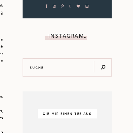
ei
eg
INSTAGRAM
…
en
ch
er
ie
es
n,
GIB MIR EINEN TEE AUS
em
in