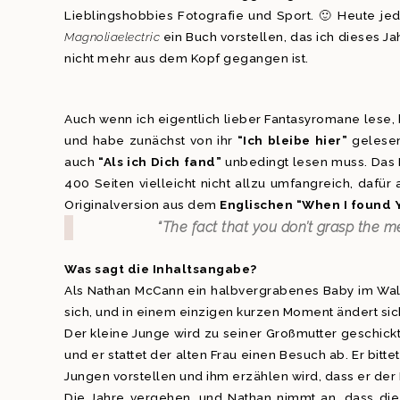
Lieblingshobbies Fotografie und Sport. 🙂 Heute j
Magnoliaelectric
ein Buch vorstellen, das ich dieses 
nicht mehr aus dem Kopf gegangen ist.
Auch wenn ich eigentlich lieber Fantasyromane lese, 
und habe zunächst von ihr
“Ich bleibe hier”
gelesen 
auch
“Als ich Dich fand”
unbedingt lesen muss. Das 
400 Seiten vielleicht nicht allzu umfangreich, dafü
Originalversion aus dem
Englischen “When I found 
“The fact that you don’t grasp the 
Was sagt die Inhaltsangabe?
Als Nathan McCann ein halbvergrabenes Baby im Wald 
sich, und in einem einzigen kurzen Moment ändert si
Der kleine Junge wird zu seiner Großmutter geschickt
und er stattet der alten Frau einen Besuch ab. Er bi
Jungen vorstellen und ihm erzählen wird, dass er der 
Die Jahre vergehen, und Nathan nimmt an, dass die