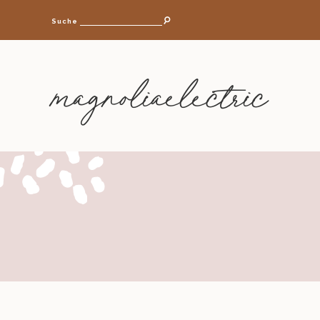
Suche
magnoliaelectric