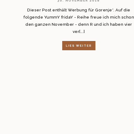
30. NOVEMBER 2018
Dieser Post enthält Werbung für Gorenje*. Auf die
folgende YummY fridaY - Reihe freue ich mich scho
den ganzen November - denn R und ich haben vier
ver[...]
LIES WEITER