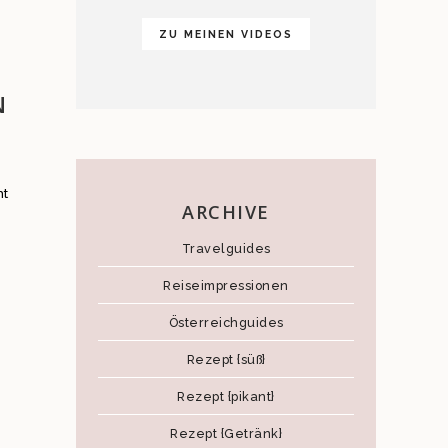
ZU MEINEN VIDEOS
N
ht
ARCHIVE
Travelguides
Reiseimpressionen
Österreichguides
Rezept {süß}
Rezept {pikant}
Rezept {Getränk}