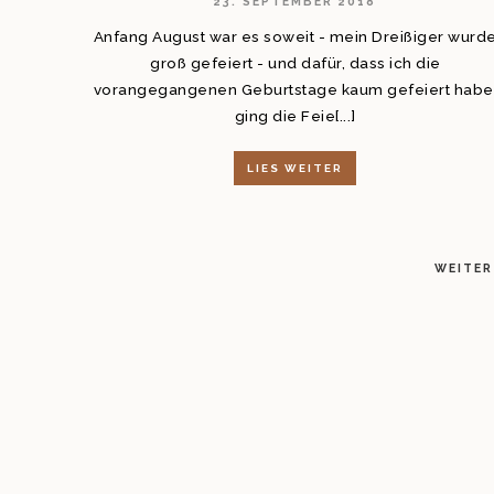
23. SEPTEMBER 2018
Anfang August war es soweit - mein Dreißiger wurd
n
groß gefeiert - und dafür, dass ich die
vorangegangenen Geburtstage kaum gefeiert habe
ging die Feie[...]
LIES WEITER
WEITER