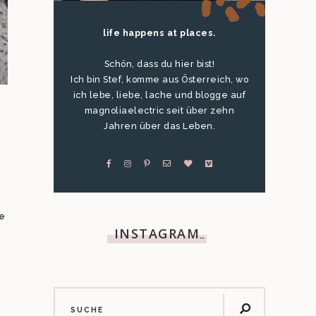
life happens at places.
Schön, dass du hier bist!
Ich bin Stef, komme aus Österreich, wo
ich lebe, liebe, lache und blogge auf
magnoliaelectric seit über zehn
Jahren über das Leben.
h
ie
INSTAGRAM
…