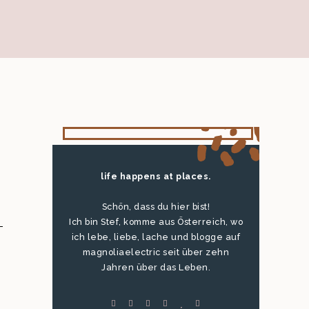
life happens at places.
Schön, dass du hier bist!
Ich bin Stef, komme aus Österreich, wo
-
ich lebe, liebe, lache und blogge auf
e
magnoliaelectric seit über zehn
Jahren über das Leben.