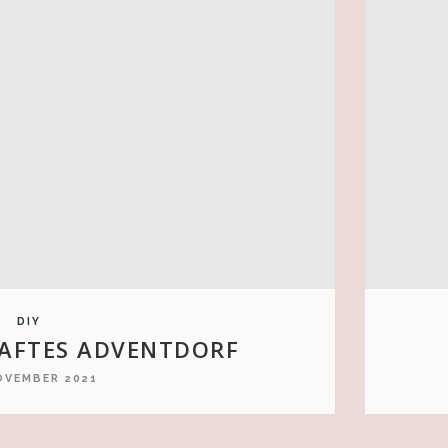
DIY
HAFTES ADVENTDORF
OVEMBER 2021