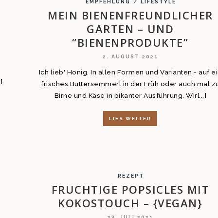
/
EMPFEHLUNG
LIFESTYLE
MEIN BIENENFREUNDLICHER
GARTEN – UND
“BIENENPRODUKTE”
2. AUGUST 2021
Ich lieb' Honig. In allen Formen und Varianten - auf e
]
frisches Buttersemmerl in der Früh oder auch mal z
Birne und Käse in pikanter Ausführung. Wir[...]
LIES WEITER
REZEPT
FRUCHTIGE POPSICLES MIT
KOKOSTOUCH – {VEGAN}
23. JULI 2021