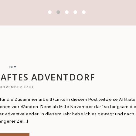
DIY
HAFTES ADVENTDORF
 NOVEMBER 2021
ür die Zusammenarbeit! (Links in diesem Post teilweise Affiliate
igenen vier Wänden. Denn ab Mitte November darf so langsam di
er Adventkalender. In diesem Jahr habe ich es gewagt und nach
ängerer Ze[...]