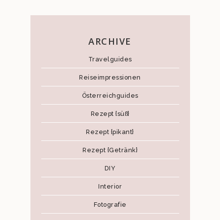
ARCHIVE
Travelguides
Reiseimpressionen
Österreichguides
Rezept {süß}
Rezept {pikant}
Rezept {Getränk}
DIY
Interior
Fotografie