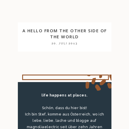
A HELLO FROM THE OTHER SIDE OF
THE WORLD
20. JULI 2013
life happens at places.
Schön, dass du hier bist!
Ich bin Stef, komme aus Österreich, wo ich
lebe, liebe, lache und blogge auf
magnoliaelectric seit über zehn Jahren