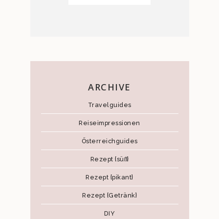
ARCHIVE
Travelguides
Reiseimpressionen
Österreichguides
Rezept {süß}
Rezept {pikant}
Rezept {Getränk}
DIY