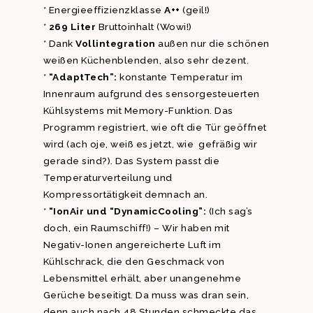
* Energieeffizienzklasse
A++
(geil!)
*
269 Liter
Bruttoinhalt (Wowi!)
* Dank
Vollintegration
außen nur die schönen
weißen Küchenblenden, also sehr dezent.
*
“AdaptTech”:
konstante Temperatur im
Innenraum aufgrund des sensorgesteuerten
Kühlsystems mit Memory-Funktion. Das
Programm registriert, wie oft die Tür geöffnet
wird (ach oje, weiß es jetzt, wie gefräßig wir
gerade sind?). Das System passt die
Temperaturverteilung und
Kompressortätigkeit demnach an.
*
“IonAir und “DynamicCooling”:
(Ich sag’s
doch, ein Raumschiff!) – Wir haben mit
Negativ-Ionen angereicherte Luft im
Kühlschrack, die den Geschmack von
Lebensmittel erhält, aber unangenehme
Gerüche beseitigt. Da muss was dran sein,
denn auch nach 48 Stunden schmeckte das