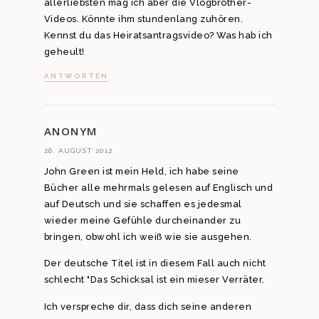
allerliebsten mag ich aber die Vlogbrother-
Videos. Könnte ihm stundenlang zuhören.
Kennst du das Heiratsantragsvideo? Was hab ich
geheult!
ANTWORTEN
ANONYM
26. AUGUST 2012
John Green ist mein Held, ich habe seine
Bücher alle mehrmals gelesen auf Englisch und
auf Deutsch und sie schaffen es jedesmal
wieder meine Gefühle durcheinander zu
bringen, obwohl ich weiß wie sie ausgehen.
Der deutsche Titel ist in diesem Fall auch nicht
schlecht "Das Schicksal ist ein mieser Verräter.
Ich verspreche dir, dass dich seine anderen