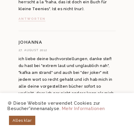
herrscht a la "haha, das ist doch ein Buch für
kleine Teenies". Ist es nicht (nur).
ANTWORTEN
JOHANNA
27. AUGUST 2012
ich liebe deine buchvorstellungen, danke stef!
du hast bei "extrem laut und unglaublich nah",
"kafka am strand" und auch bei "der joker" mit
jedem wort so recht gehabt und ich hab mich in
alle deine vorgestellten bücher sofort so
verliebt, dass ich gar nicht anders kann als mich
in zukunft durch die john green bücher zu lesen
🍪 Diese Website verwendet Cookies zur
🙂 vielen herzlichen dank für deine
Besucher*innenanalyse.
Mehr Informationen
inspirationen 🙂
Alles klar
ANTWORTEN