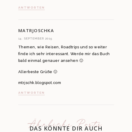
ANTWORTEN
MATRJOSCHKA
14. SEPTEMBER 2015
Themen, wie Reisen, Roadtrips und so weiter
finde ich sehr interessant. Werde mir das Buch
bald einmal genauer ansehen 🙂
Allerbeste Grüße 🙂
mtrjschk.blogspot.com
ANTWORTEN
Ähnliche Posts
DAS KÖNNTE DIR AUCH