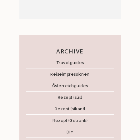
ARCHIVE
Travelguides
Reiseimpressionen
Österreichguides
Rezept {süß}
Rezept {pikant}
Rezept {Getränk}
DIY