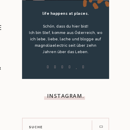
life happens at places.
E
Schön, dass du hier bist!
Ich bin Stef, komme aus Österreich, wo
ich lebe, liebe, lache und blogge auf
magnoliaelectric seit über zehn
Jahren über das Leben.
t
INSTAGRAM
…