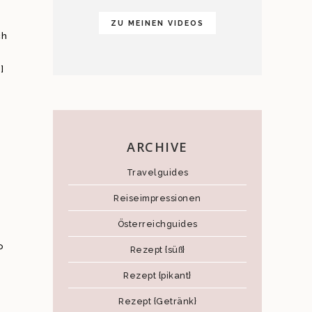
ZU MEINEN VIDEOS
ch
]
ARCHIVE
Travelguides
Reiseimpressionen
Österreichguides
o
Rezept {süß}
Rezept {pikant}
Rezept {Getränk}