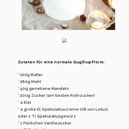
Zutaten für eine normale Guglhupfform:
* 220g Butter
* 280g Mehl
* 50g geriebene Mandeln
* 200g Zucker (am besten Rohrzucker)
* 4 Eier
* 4 große El Spekulatiuscreme (zB von Lotus);
oder 2 Tl Spekulatiusgewürz
* 1 Päckchen Vanillezucker