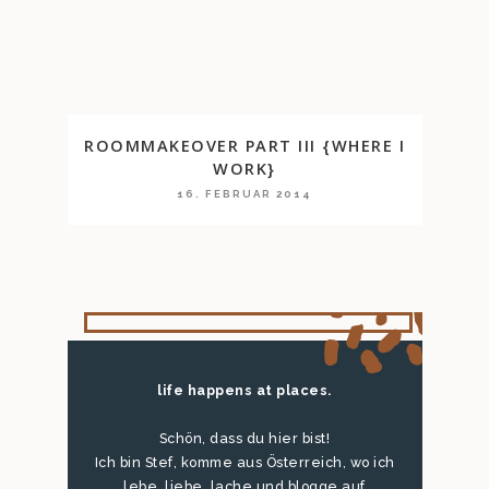
ROOMMAKEOVER PART III {WHERE I
WORK}
16. FEBRUAR 2014
life happens at places.
Schön, dass du hier bist!
Ich bin Stef, komme aus Österreich, wo ich
lebe, liebe, lache und blogge auf