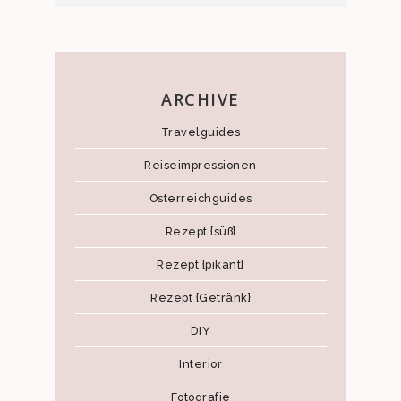
ARCHIVE
Travelguides
Reiseimpressionen
Österreichguides
Rezept {süß}
Rezept {pikant}
Rezept {Getränk}
DIY
Interior
Fotografie