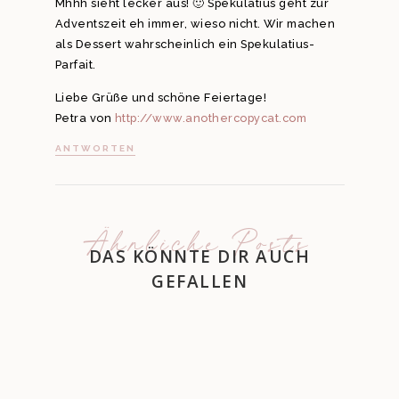
Mhhh sieht lecker aus! 🙂 Spekulatius geht zur
Adventszeit eh immer, wieso nicht. Wir machen
als Dessert wahrscheinlich ein Spekulatius-
Parfait.
Liebe Grüße und schöne Feiertage!
Petra von
http://www.anothercopycat.com
ANTWORTEN
Ähnliche Posts
DAS KÖNNTE DIR AUCH
GEFALLEN