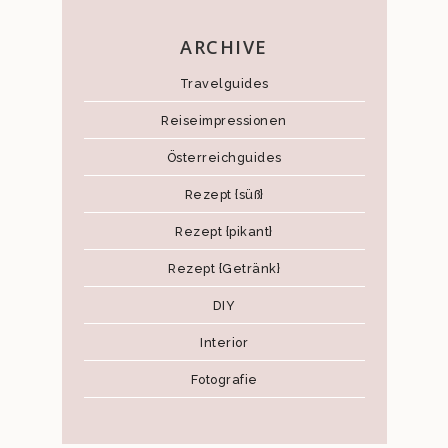
ARCHIVE
Travelguides
Reiseimpressionen
Österreichguides
Rezept {süß}
Rezept {pikant}
Rezept {Getränk}
DIY
Interior
Fotografie