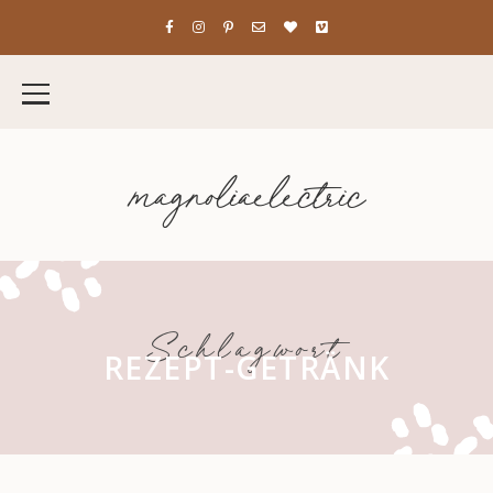
magnoliaelectric
Schlagwort
REZEPT-GETRÄNK