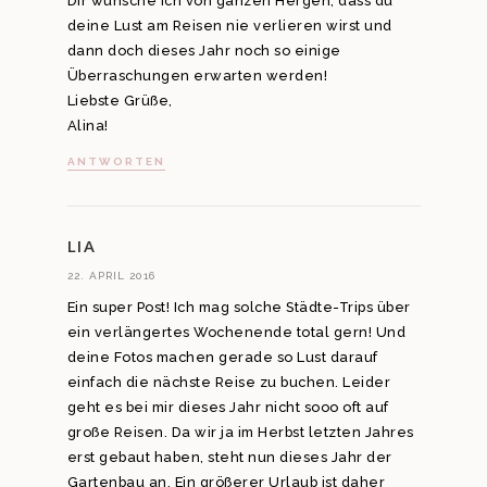
Dir wünsche ich von ganzen Hergen, dass du
deine Lust am Reisen nie verlieren wirst und
dann doch dieses Jahr noch so einige
Überraschungen erwarten werden!
Liebste Grüße,
Alina!
ANTWORTEN
LIA
22. APRIL 2016
Ein super Post! Ich mag solche Städte-Trips über
ein verlängertes Wochenende total gern! Und
deine Fotos machen gerade so Lust darauf
einfach die nächste Reise zu buchen. Leider
geht es bei mir dieses Jahr nicht sooo oft auf
große Reisen. Da wir ja im Herbst letzten Jahres
erst gebaut haben, steht nun dieses Jahr der
Gartenbau an. Ein größerer Urlaub ist daher