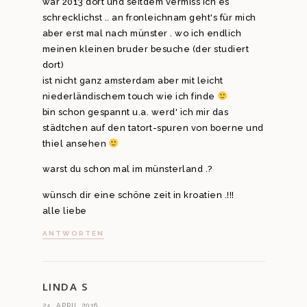
war 2013 dort und seitdem vermiss ich es
schrecklichst .. an fronleichnam geht's für mich
aber erst mal nach münster . wo ich endlich
meinen kleinen bruder besuche (der studiert
dort)
ist nicht ganz amsterdam aber mit leicht
niederländischem touch wie ich finde
bin schon gespannt u.a. werd' ich mir das
städtchen auf den tatort-spuren von boerne und
thiel ansehen
warst du schon mal im münsterland .?
wünsch dir eine schöne zeit in kroatien .!!!
alle liebe
ANTWORTEN
LINDA S
24. APRIL 2016