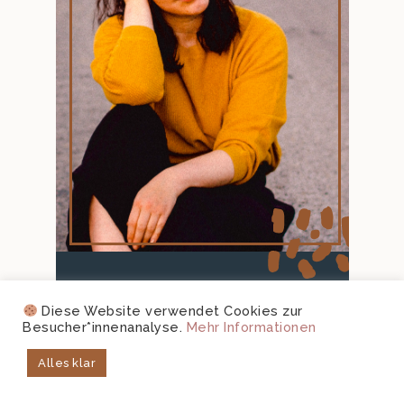
life happens at places.
Diese Website verwendet Cookies zur
Besucher*innenanalyse.
Mehr Informationen
Schön, dass du hier bist!
Ich bin Stef, komme aus Österreich, wo ich
Alles klar
lebe, liebe, lache und blogge auf
magnoliaelectric seit über zehn Jahren