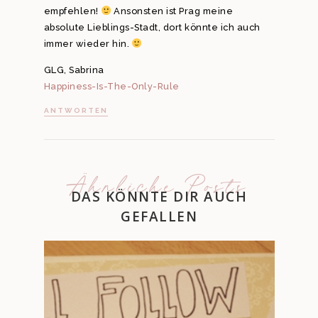
empfehlen!
Ansonsten ist Prag meine
absolute Lieblings-Stadt, dort könnte ich auch
immer wieder hin.
GLG, Sabrina
Happiness-Is-The-Only-Rule
ANTWORTEN
Ähnliche Posts
DAS KÖNNTE DIR AUCH
GEFALLEN