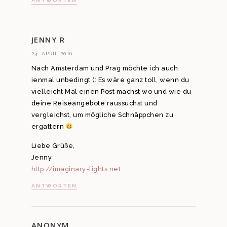
ANTWORTEN
JENNY R
23. APRIL 2016
Nach Amsterdam und Prag möchte ich auch
ienmal unbedingt (: Es wäre ganz toll, wenn du
vielleicht Mal einen Post machst wo und wie du
deine Reiseangebote raussuchst und
vergleichst, um mögliche Schnäppchen zu
ergattern
Liebe Grüße,
Jenny
http://imaginary-lights.net
ANTWORTEN
ANONYM