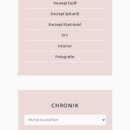
Rezept {süß}
Rezept {pikant}
Rezept {Getränk}
DIY
Interior
Fotografie
CHRONIK
CHRONIK