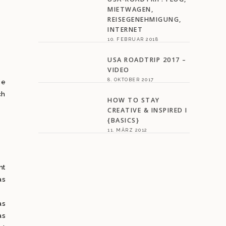
MIETWAGEN,
REISEGENEHMIGUNG,
INTERNET
10. FEBRUAR 2018
USA ROADTRIP 2017 –
VIDEO
8. OKTOBER 2017
ie
ch
HOW TO STAY
CREATIVE & INSPIRED I
{BASICS}
11. MÄRZ 2012
ht
as
as
as