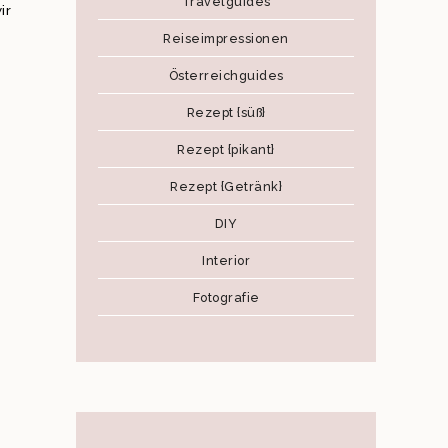
Travelguides
ir
Reiseimpressionen
Österreichguides
Rezept {süß}
Rezept {pikant}
Rezept {Getränk}
DIY
Interior
Fotografie