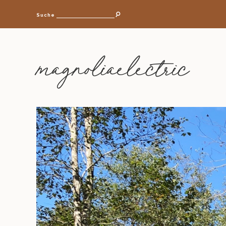
Suche
magnoliaelectric