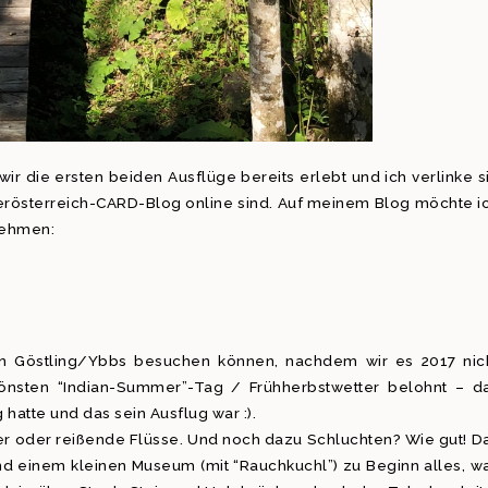
wir die ersten beiden Ausflüge bereits erlebt und ich verlinke s
erösterreich-CARD-Blog online sind. Auf meinem Blog möchte i
nehmen:
in Göstling/Ybbs besuchen können, nachdem wir es 2017 nic
önsten “Indian-Summer”-Tag / Frühherbstwetter belohnt – d
hatte und das sein Ausflug war :).
er oder reißende Flüsse. Und noch dazu Schluchten? Wie gut! D
nd einem kleinen Museum (mit “Rauchkuchl”) zu Beginn alles, w