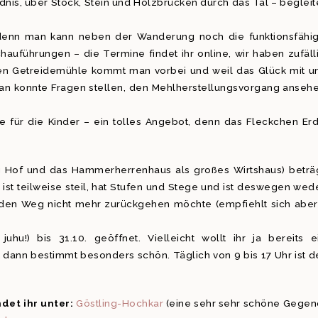
nis, über Stock, Stein und Holzbrücken durch das Tal – begleit
, denn man kann neben der Wanderung noch die funktionsfähi
hauführungen – die Termine findet ihr online, wir haben zufäll
nden Getreidemühle kommt man vorbei und weil das Glück mit u
an konnte Fragen stellen, den Mehlherstellungsvorgang anseh
 für die Kinder – ein tolles Angebot, denn das Fleckchen Er
 Hof und das Hammerherrenhaus als großes Wirtshaus) beträ
ist teilweise steil, hat Stufen und Stege und ist deswegen wed
 den Weg nicht mehr zurückgehen möchte (empfiehlt sich aber!
hu!) bis 31.10. geöffnet. Vielleicht wollt ihr ja bereits e
dann bestimmt besonders schön. Täglich von 9 bis 17 Uhr ist d
det ihr unter:
Göstling-Hochkar
(eine sehr sehr schöne Gegen