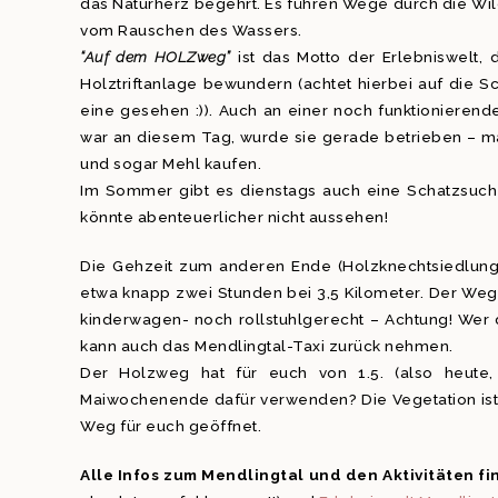
das Naturherz begehrt. Es führen Wege durch die Wild
vom Rauschen des Wassers.
“Auf dem HOLZweg”
ist das Motto der Erlebniswelt
Holztriftanlage bewundern (achtet hierbei auf die Sc
eine gesehen :)). Auch an einer noch funktioniere
war an diesem Tag, wurde sie gerade betrieben – m
und sogar Mehl kaufen.
Im Sommer gibt es dienstags auch eine Schatzsuche
könnte abenteuerlicher nicht aussehen!
Die Gehzeit zum anderen Ende (Holzknechtsiedlung
etwa knapp zwei Stunden bei 3,5 Kilometer. Der Weg 
kinderwagen- noch rollstuhlgerecht – Achtung! Wer
kann auch das Mendlingtal-Taxi zurück nehmen.
Der Holzweg hat für euch von 1.5. (also heute, ju
Maiwochenende dafür verwenden? Die Vegetation ist 
Weg für euch geöffnet.
Alle Infos zum Mendlingtal und den Aktivitäten fin