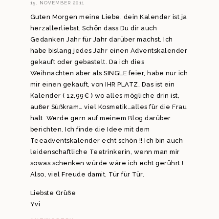
15. NOVEMBER 2011
Guten Morgen meine Liebe, dein Kalender ist ja
herzallerliebst. Schön dass Du dir auch
Gedanken Jahr für Jahr darüber machst. Ich
habe bislang jedes Jahr einen Adventskalender
gekauft oder gebastelt. Da ich dies
Weihnachten aber als SINGLE feier, habe nur ich
mir einen gekauft, von IHR PLATZ. Das ist ein
Kalender ( 12,99€ ) wo alles mögliche drin ist,
außer Süßkram… viel Kosmetik…alles für die Frau
halt. Werde gern auf meinem Blog darüber
berichten. Ich finde die Idee mit dem
Teeadventskalender echt schön !! Ich bin auch
leidenschaftliche Teetrinkerin, wenn man mir
sowas schenken würde wäre ich echt gerührt !
Also, viel Freude damit, Tür für Tür.
Liebste Grüße
Yvi