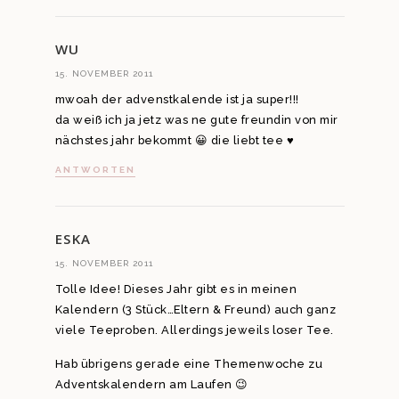
WU
15. NOVEMBER 2011
mwoah der advenstkalende ist ja super!!!
da weiß ich ja jetz was ne gute freundin von mir
nächstes jahr bekommt 😀 die liebt tee ♥
ANTWORTEN
ESKA
15. NOVEMBER 2011
Tolle Idee! Dieses Jahr gibt es in meinen
Kalendern (3 Stück…Eltern & Freund) auch ganz
viele Teeproben. Allerdings jeweils loser Tee.
Hab übrigens gerade eine Themenwoche zu
Adventskalendern am Laufen 😉