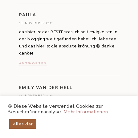
PAULA
18. NOVEMBER 2011
da shier ist das BESTE was ich seit ewigkeiten in
der blogging welt gefunden habe! ich liebe tee
und das hier ist die absolute krönung 😀 danke
danke!
ANTWORTEN
EMILY VAN DER HELL
19. NOVEMBER 2011
Ich habe auch einen Teekalender für meine
🍪 Diese Website verwendet Cookies zur
Besucher*innenanalyse.
Mehr Informationen
Schwester und meine Mutter gebastelt. 😉
ANTWORTEN
Alles klar