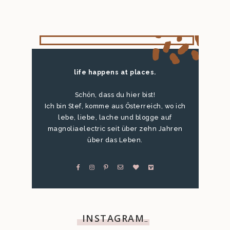
life happens at places.
Schön, dass du hier bist!
Ich bin Stef, komme aus Österreich, wo ich
lebe, liebe, lache und blogge auf
magnoliaelectric seit über zehn Jahren
über das Leben.
INSTAGRAM
…