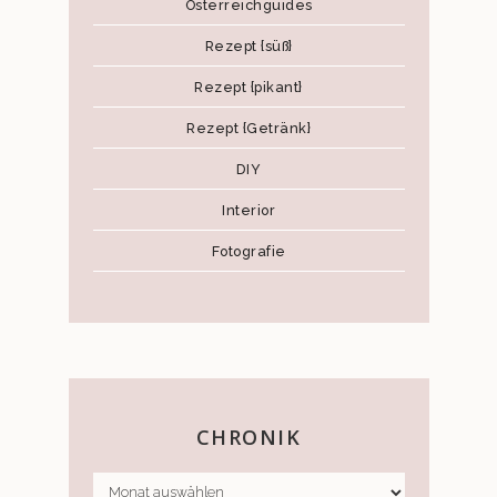
Österreichguides
Rezept {süß}
Rezept {pikant}
Rezept {Getränk}
DIY
Interior
Fotografie
CHRONIK
CHRONIK