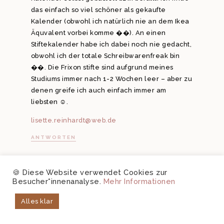
das einfach so viel schöner als gekaufte
Kalender (obwohl ich natürlich nie an dem Ikea
Äquvalent vorbei komme ��). An einen
Stiftekalender habe ich dabei noch nie gedacht,
obwohl ich der totale Schreibwarenfreak bin
��. Die Frixon stifte sind aufgrund meines
Studiums immer nach 1-2 Wochen leer – aber zu
denen greife ich auch einfach immer am
liebsten ☺️.
lisette.reinhardt@web.de
ANTWORTEN
🍪 Diese Website verwendet Cookies zur
AMELIE G.
Besucher*innenanalyse.
Mehr Informationen
19. NOVEMBER 2017
Alles klar
Liebe Stef, das ist ja eine großartige Idee ��
Ich liebe beide Varianten – freue mich über