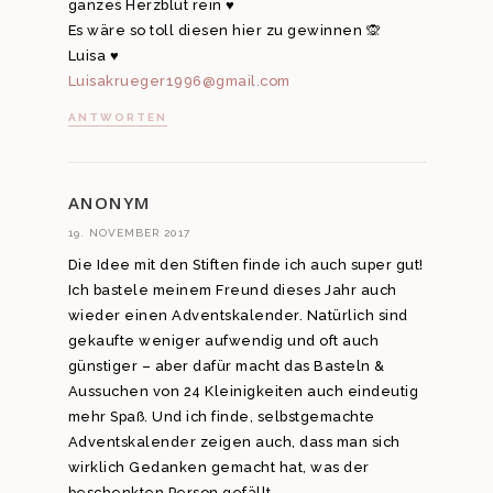
ganzes Herzblut rein ♥️
Es wäre so toll diesen hier zu gewinnen 🙊
Luisa ♥️
Luisakrueger1996@gmail.com
ANTWORTEN
ANONYM
19. NOVEMBER 2017
Die Idee mit den Stiften finde ich auch super gut!
Ich bastele meinem Freund dieses Jahr auch
wieder einen Adventskalender. Natürlich sind
gekaufte weniger aufwendig und oft auch
günstiger – aber dafür macht das Basteln &
Aussuchen von 24 Kleinigkeiten auch eindeutig
mehr Spaß. Und ich finde, selbstgemachte
Adventskalender zeigen auch, dass man sich
wirklich Gedanken gemacht hat, was der
beschenkten Person gefällt.