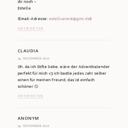
dir noch –
Estella
(Email-Adresse:
estellvanest@gmx.de
)
ANTWORTEN
CLAUDIA
19. NOVEMBER 2017
Oh, da ich Stifte liebe, wäre der Adventkalender
perfekt füŕ mich <3 ich bastle jedes Jahr selber
einen für meinen Freund, das ist einfach
schöner 🙂
ANTWORTEN
ANONYM
19. NOVEMBER 2017