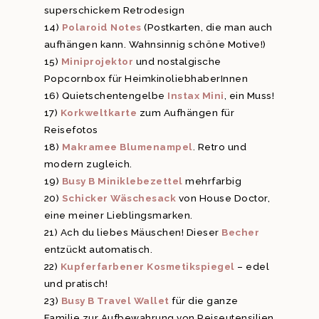
superschickem Retrodesign
14)
Polaroid Notes
(Postkarten, die man auch
aufhängen kann. Wahnsinnig schöne Motive!)
15)
Miniprojektor
und nostalgische
Popcornbox für HeimkinoliebhaberInnen
16) Quietschentengelbe
Instax Mini
, ein Muss!
17)
Korkweltkarte
zum Aufhängen für
Reisefotos
18)
Makramee Blumenampel
. Retro und
modern zugleich.
19)
Busy B Miniklebezettel
mehrfarbig
20)
Schicker Wäschesack
von House Doctor,
eine meiner Lieblingsmarken.
21) Ach du liebes Mäuschen! Dieser
Becher
entzückt automatisch.
22)
Kupferfarbener Kosmetikspiegel
– edel
und pratisch!
23)
Busy B Travel Wallet
für die ganze
Familie zur Aufbewahrung von Reiseutensilien