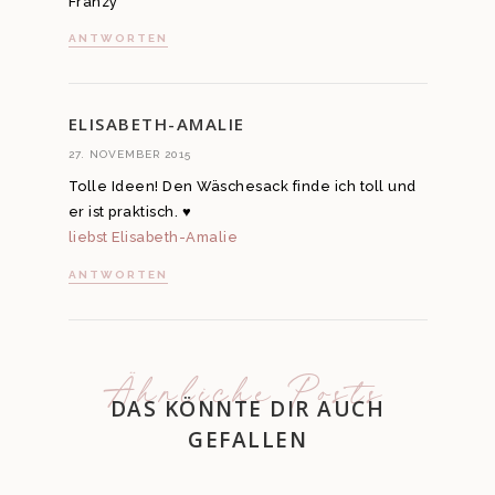
Franzy
ANTWORTEN
ELISABETH-AMALIE
27. NOVEMBER 2015
Tolle Ideen! Den Wäschesack finde ich toll und
er ist praktisch. ♥
liebst Elisabeth-Amalie
ANTWORTEN
Ähnliche Posts
DAS KÖNNTE DIR AUCH
GEFALLEN