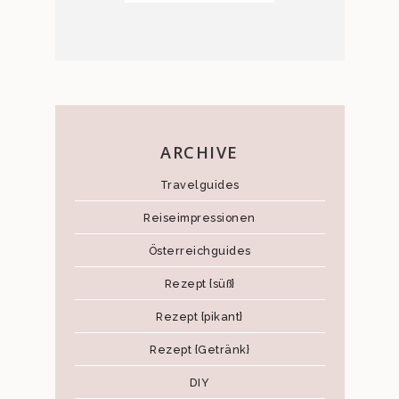
ARCHIVE
Travelguides
Reiseimpressionen
Österreichguides
Rezept {süß}
Rezept {pikant}
Rezept {Getränk}
DIY