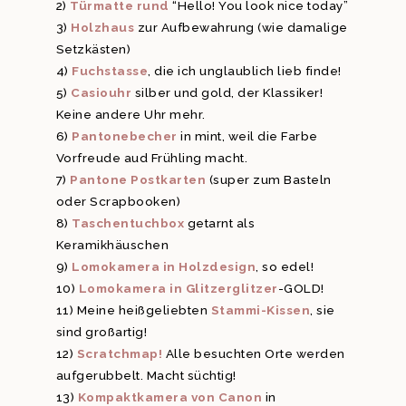
2)
Türmatte rund
“Hello! You look nice today”
3)
Holzhaus
zur Aufbewahrung (wie damalige
Setzkästen)
4)
Fuchstasse
, die ich unglaublich lieb finde!
5)
Casiouhr
silber und gold, der Klassiker!
Keine andere Uhr mehr.
6)
Pantonebecher
in mint, weil die Farbe
Vorfreude aud Frühling macht.
7)
Pantone Postkarten
(super zum Basteln
oder Scrapbooken)
8)
Taschentuchbox
getarnt als
Keramikhäuschen
9)
Lomokamera in Holzdesign
, so edel!
10)
Lomokamera in Glitzerglitzer
-GOLD!
11) Meine heißgeliebten
Stammi-Kissen
, sie
sind großartig!
12)
Scratchmap!
Alle besuchten Orte werden
aufgerubbelt. Macht süchtig!
13)
Kompaktkamera von Canon
in