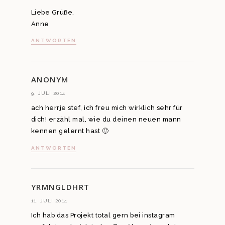
Liebe Grüße,
Anne
ANTWORTEN
ANONYM
9. JULI 2014
ach herrje stef, ich freu mich wirklich sehr für
dich! erzähl mal, wie du deinen neuen mann
kennen gelernt hast 🙂
ANTWORTEN
YRMNGLDHRT
11. JULI 2014
Ich hab das Projekt total gern bei instagram