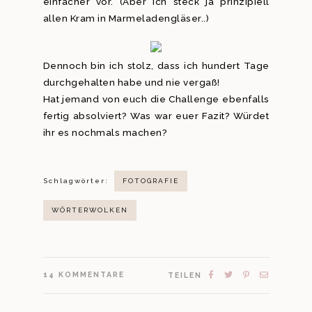
einfacher vor. (Aber ich steck ja prinzipiell
allen Kram in Marmeladengläser..)
Dennoch bin ich stolz, dass ich hundert Tage
durchgehalten habe und nie vergaß!
Hat jemand von euch die Challenge ebenfalls
fertig absolviert? Was war euer Fazit? Würdet
ihr es nochmals machen?
Schlagwörter:
FOTOGRAFIE
WÖRTERWOLKEN
14
KOMMENTARE
TEILEN