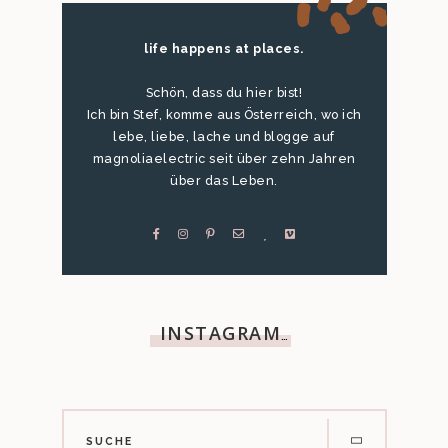
life happens at places.
Schön, dass du hier bist!
Ich bin Stef, komme aus Österreich, wo ich
lebe, liebe, lache und blogge auf
magnoliaelectric seit über zehn Jahren
über das Leben.
INSTAGRAM
…