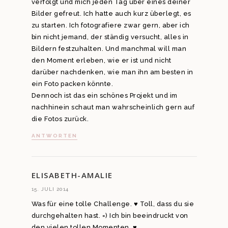
verfolgt und mich jeden Tag über eines deiner
Bilder gefreut. Ich hatte auch kurz überlegt, es
zu starten. Ich fotografiere zwar gern, aber ich
bin nicht jemand, der ständig versucht, alles in
Bildern festzuhalten. Und manchmal will man
den Moment erleben, wie er ist und nicht
darüber nachdenken, wie man ihn am besten in
ein Foto packen könnte.
Dennoch ist das ein schönes Projekt und im
nachhinein schaut man wahrscheinlich gern auf
die Fotos zurück.
ANTWORTEN
ELISABETH-AMALIE
15. JULI 2014
Was für eine tolle Challenge. ♥ Toll, dass du sie
durchgehalten hast. =) Ich bin beeindruckt von
den vielen tollen Momenten. ♥