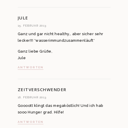
JULE
15. FEBRUAR 2013
Ganz und gar nicht healthy… aber sicher sehr
lecker!!! *wasserimmundzusammenläuft*
Ganz liebe Grüße,
Jule
ANTWORTEN
ZEITVERSCHWENDER
16. FEBRUAR 2013
Goooott klingt das megaköstlich! Und ich hab
sooo Hunger grad. Hilfe!
ANTWORTEN