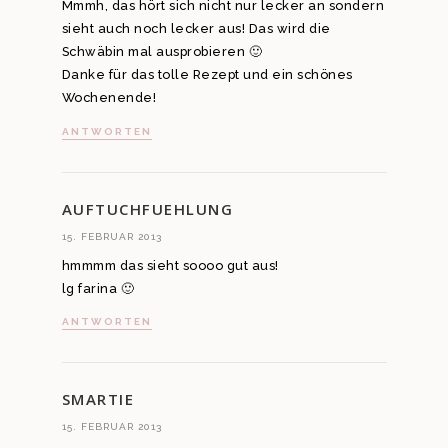
Mmmh, das hört sich nicht nur lecker an sondern
sieht auch noch lecker aus! Das wird die
Schwäbin mal ausprobieren 🙂
Danke für das tolle Rezept und ein schönes
Wochenende!
ANTWORTEN
AUFTUCHFUEHLUNG
15. FEBRUAR 2013
hmmmm das sieht soooo gut aus!
lg farina 🙂
ANTWORTEN
SMARTIE
15. FEBRUAR 2013