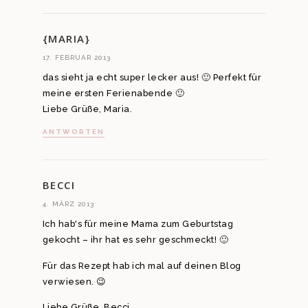
{MARIA}
17. FEBRUAR 2013
das sieht ja echt super lecker aus! 🙂 Perfekt für
meine ersten Ferienabende 🙂
Liebe Grüße, Maria.
ANTWORTEN
BECCI
4. MÄRZ 2013
Ich hab's für meine Mama zum Geburtstag
gekocht – ihr hat es sehr geschmeckt! 🙂
Für das Rezept hab ich mal auf deinen Blog
verwiesen. 😉
Liebe Grüße, Becci