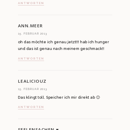
ANTWORTEN
ANN.MEER
15. FEBRUAR 2013
oh das möchte ich genau jetzt!!! hab ich hunger
und das ist genau nach meinem geschmack!!
ANTWORTEN
LEALICIOUZ
15. FEBRUAR 2013
Das klingt toll. Speicher ich mir direkt ab 🙂
ANTWORTEN
SEELENSACHEN ♥