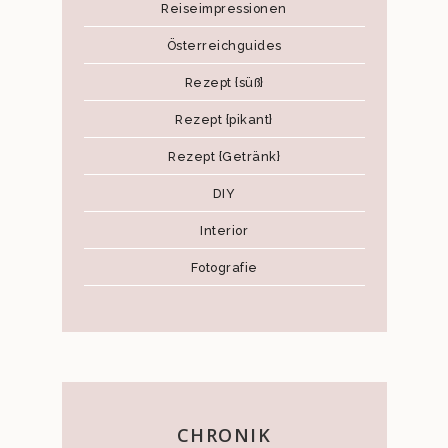
Reiseimpressionen
Österreichguides
Rezept {süß}
Rezept {pikant}
Rezept {Getränk}
DIY
Interior
Fotografie
CHRONIK