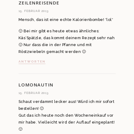
ZEILENREISENDE
15. FEBRUAR 2013
Mensch, das ist eine echte Kalorienbombe! *lol*
🙂 Bei mir gibt es heute etwas ähnliches:
Käs`Spätzle, das kommt deinem Rezept sehr nah
🙂 Nur dass die in der Pfanne und mit
Röstzwiebeln gemacht werden 🙂
ANTWORTEN
LOMONAUTIN
15. FEBRUAR 2013
Schaut verdammt lecker aus! Würd ich mir sofort
bestellen! 🙂
Gut das ich heute noch den Wocheneinkauf vor
mir habe. Vielleicht wird der Auflauf eingeplant!
🙂