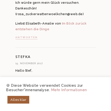
Ich würde gern mein Glück versuchen.
Dankeschön!
(rosa_zuckerwattenwoelkchen@web.de)
Liebst Elisabeth-Amalie von
Im Blick zurück
entstehen die Dinge
ANTWORTEN
STEFKA
15. NOVEMBER 2017
Hallo Stef,
was für eine tolle Verlosung! Ich habe vor
🍪 Diese Website verwendet Cookies zur
einigen Wochen mein erstes Ausmalbild für
Besucher*innenanalyse.
Mehr Informationen
Erwachsene bearbeitet, und es hat mir viel Spaß
gemacht. Hat mich an Kindertage erinnert…
Alles klar
Zum Stressabbau und für Achtsamkeit ist Yoga