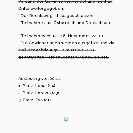
Versand der Gewinne verwendet und nicht an
Dritte weitergegeben.
* Der Rechtsweg ist ausgeschlossen.
* Teilnahme aus: Österreich und Deutschland
* Teilnahmeschluss: 18. November, 22:00
* Die GewinnerInnen werden ausgelost und via
Mail benachrichtigt. Es muss bis 21.11.
geantwortet werden, sonst wird neu gelost.
Auslosung von 20.11.:
1. Platz: Lena (14)
2. Platz: Loraina (23)
3. Platz: Eva (21)