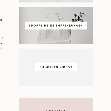
er
nn
SHOPPE MEINE EMPFEHLUNGEN
en
ir
ln
ZU MEINEN VIDEOS