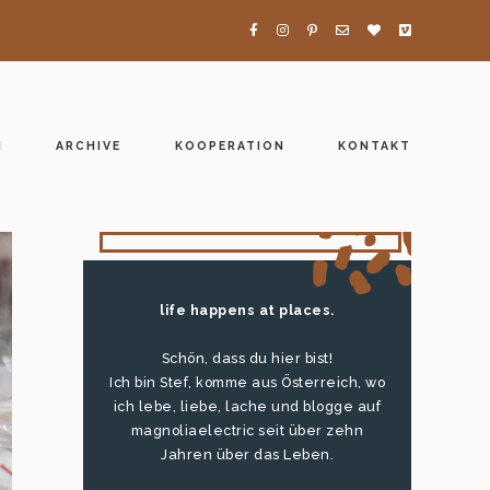
H
ARCHIVE
KOOPERATION
KONTAKT
life happens at places.
Schön, dass du hier bist!
Ich bin Stef, komme aus Österreich, wo
ich lebe, liebe, lache und blogge auf
magnoliaelectric seit über zehn
Jahren über das Leben.