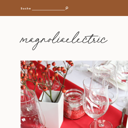
Suche
magnoliaelectric