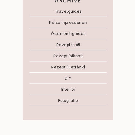
ARCHIVE
Travelguides
Reiseimpressionen
Österreichguides
Rezept {süß}
Rezept {pikant}
Rezept {Getränk}
DIY
Interior
Fotografie