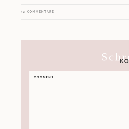
32
KOMMENTARE
Schr
K