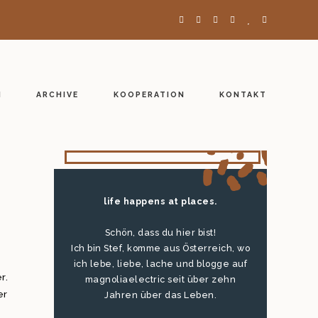
H
ARCHIVE
KOOPERATION
KONTAKT
life happens at places.
Schön, dass du hier bist!
Ich bin Stef, komme aus Österreich, wo
ich lebe, liebe, lache und blogge auf
r.
magnoliaelectric seit über zehn
er
Jahren über das Leben.