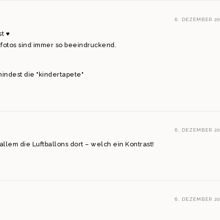
6. DEZEMBER 20
st ♥
e fotos sind immer so beeindruckend.
mindest die "kindertapete"
6. DEZEMBER 20
 allem die Luftballons dort – welch ein Kontrast!
6. DEZEMBER 20