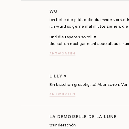
WU
ich liebe die plätze die du immer vorstell
ich würd so gerne mal mit los ziehen, di
und die tapeten so toll ♥
die sehen nochgar nicht sooo alt aus, zu
ANTWORTEN
LILLY ♥
Ein bisschen gruselig. :o) Aber schön. Vor
ANTWORTEN
LA DEMOISELLE DE LA LUNE
wunderschön