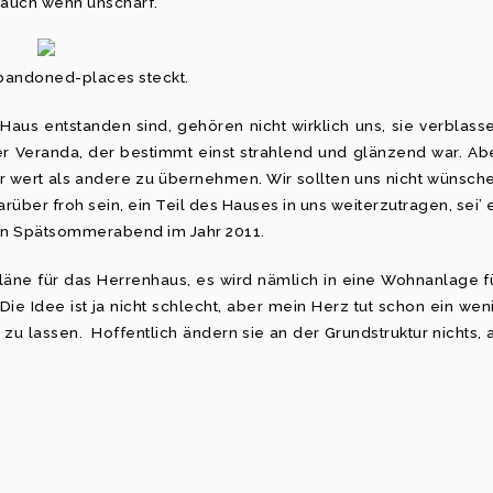
 auch wenn unscharf.
abandoned-places steckt.
aus entstanden sind, gehören nicht wirklich uns, sie verblass
r Veranda, der bestimmt einst strahlend und glänzend war. Ab
r wert als andere zu übernehmen. Wir sollten uns nicht wünsch
über froh sein, ein Teil des Hauses in uns weiterzutragen, sei’ 
en Spätsommerabend im Jahr 2011.
pläne für das Herrenhaus, es wird nämlich in eine Wohnanlage f
e Idee ist ja nicht schlecht, aber mein Herz tut schon ein wen
zu lassen. Hoffentlich ändern sie an der Grundstruktur nichts, 