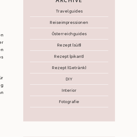
ARCHIVE
Travelguides
Reiseimpressionen
Österreichguides
en
er
Rezept {süß}
en
Rezept {pikant}
es
Rezept {Getränk}
ür
DIY
ig
Interior
an
Fotografie