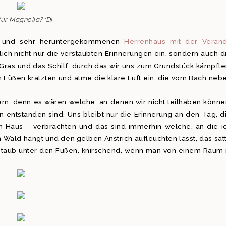
für Magnolia? :D}
en und sehr heruntergekommenen
Herrenhaus mit der Veran
ich nicht nur die verstaubten Erinnerungen ein, sondern auch d
ras und das Schilf, durch das wir uns zum Grundstück kämpfte
 Füßen kratzten und atme die klare Luft ein, die vom Bach neb
ern, denn es wären welche, an denen wir nicht teilhaben könne
n entstanden sind. Uns bleibt nur die Erinnerung an den Tag, d
m Haus – verbrachten und das sind immerhin welche, an die i
Wald hängt und den gelben Anstrich aufleuchten lässt, das sat
 Staub unter den Füßen, knirschend, wenn man von einem Raum 