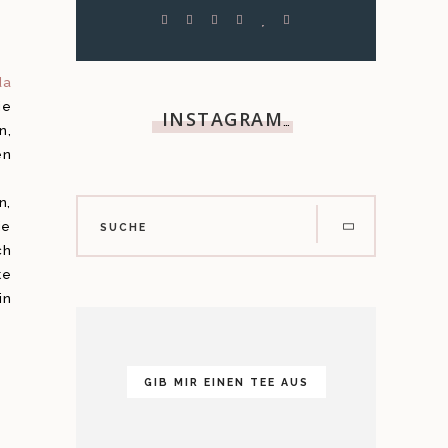
da
ie
INSTAGRAM
…
n,
en
n,
ie
ch
te
in
GIB MIR EINEN TEE AUS