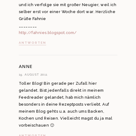
und ich verfolge sie mit großer Neugier, weil ich
selber erst vor einer Woche dort war. Herzliche
Grüße Fahnie
________
http://fahnies.blogspot.com/
ANTWORTEN
ANNE
19. AUGUST 2011
Toller Blog! Bin gerade per Zufall hier
gelandet. Bist jedenfalls direkt in meinem
Feedreader gelandet, hab mich nämlich
besonders in deine Rezeptposts verliebt. Auf
meinem Blog gehts u.a. auch ums Backen,
Kochen und Reisen. Vielleicht magst du ja mal
vorbeischauen 🙂
ANTWORTEN