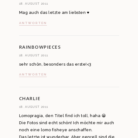
18. AUGUST 2011
Mag auch das letzte am liebsten ♥
ANTWORTEN
RAINBOWPIECES
18. AUGUST 2011
sehr schön, besonders das erste!<3
ANTWORTEN
CHARLIE
18. AUGUST 2011
Lomopragia, den Titel find ich toll, haha 😀
Die Fotos sind echt schön! Ich möchte mir auch
noch eine lomo fisheye anschaffen.
Das letzte ist wunderbar. Aber genrell sind die