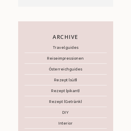
ARCHIVE
Travelguides
Reiseimpressionen
Österreichguides
Rezept {süß}
Rezept {pikant}
Rezept {Getränk}
DIY
Interior