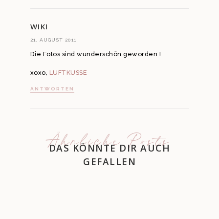
WIKI
21. AUGUST 2011
Die Fotos sind wunderschön geworden !
xoxo,
LUFTKUSSE
ANTWORTEN
Ähnliche Posts
DAS KÖNNTE DIR AUCH
GEFALLEN