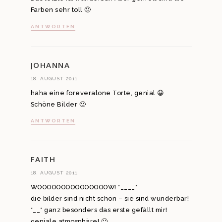
Farben sehr toll 🙂
ANTWORTEN
JOHANNA
18. AUGUST 2011
haha eine foreveralone Torte, genial 😀
Schöne Bilder 🙂
ANTWORTEN
FAITH
18. AUGUST 2011
WOOOOOOOOOOOOOOOW! *____*
die bilder sind nicht schön – sie sind wunderbar!
*__* ganz besonders das erste gefällt mir!
geniale atmosphäre! 🙂