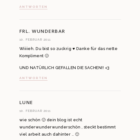
ANTWORTEN
FRL. WUNDERBAR
10. FEBRUAR 2011
Wiiiieh. Du bist so zuckrig ♥ Danke für das nette
Kompliment 🙂
UND NATÜRLICH GEFALLEN DIE SACHEN!! <3
ANTWORTEN
LUNE
10. FEBRUAR 2011
wie schön 🙂 dein blog ist echt
wunderwunderwunderschön , steckt bestimmt
viel arbeit auch dahinter .. 🙂