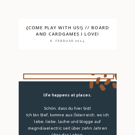
{COME PLAY WITH US!} // BOARD
AND CARDGAMES I LOVE!
6. FEBRUAR 2014
life happens at places.
Schön, dass du hier bist!
Ich bin Stef, komme aus Österreich, wo ich
lebe, liebe, lache und blogge auf
magnoliaelectric seit über zehn Jahren
über das Leben.