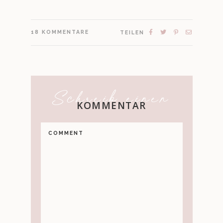
18
KOMMENTARE
TEILEN
Schreib einen
KOMMENTAR