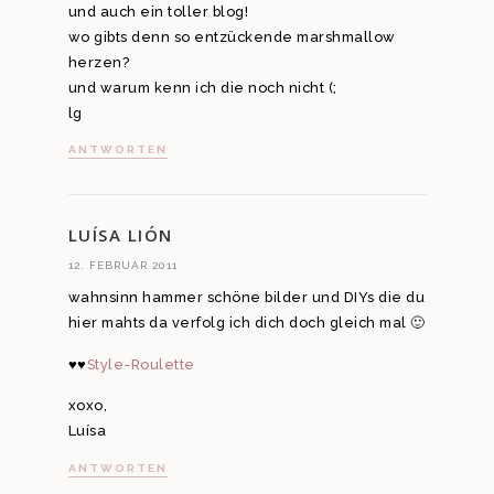
und auch ein toller blog!
wo gibts denn so entzückende marshmallow
herzen?
und warum kenn ich die noch nicht (;
lg
ANTWORTEN
LUÍSA LIÓN
12. FEBRUAR 2011
wahnsinn hammer schöne bilder und DIYs die du
hier mahts da verfolg ich dich doch gleich mal 🙂
♥♥
Style-Roulette
xoxo,
Luísa
ANTWORTEN