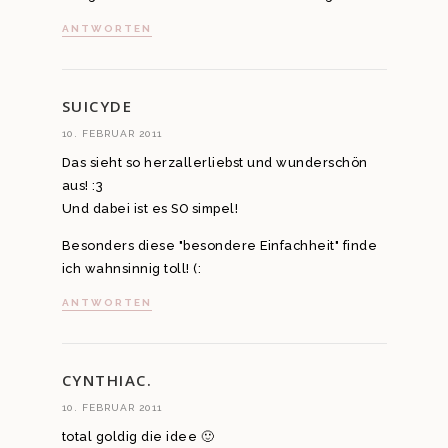
ANTWORTEN
SUICYDE
10. FEBRUAR 2011
Das sieht so herzallerliebst und wunderschön
aus! :3
Und dabei ist es SO simpel!
Besonders diese "besondere Einfachheit" finde
ich wahnsinnig toll! (:
ANTWORTEN
CYNTHIAC.
10. FEBRUAR 2011
total goldig die idee 🙂