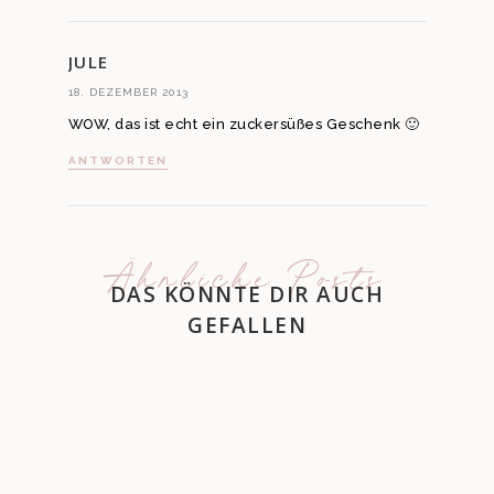
JULE
18. DEZEMBER 2013
WOW, das ist echt ein zuckersüßes Geschenk 🙂
ANTWORTEN
Ähnliche Posts
DAS KÖNNTE DIR AUCH
GEFALLEN