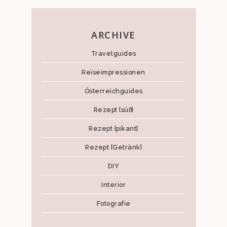
ARCHIVE
Travelguides
Reiseimpressionen
Österreichguides
Rezept {süß}
Rezept {pikant}
Rezept {Getränk}
DIY
Interior
Fotografie