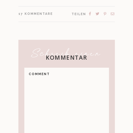
17
KOMMENTARE
TEILEN
Schreib einen
KOMMENTAR