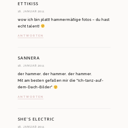
ETTIKISS
16. JANUAR 2011
wow ich bin platt! hammermäßige fotos – du hast
echt talent!
ANTWORTEN
SANNERA
16. JANUAR 2011
der hammer. der hammer. der hammer.
Mit am besten gefallen mir die "Ich-tanz-auf-
dem-Dach-Bilder"
ANTWORTEN
SHE'S ELECTRIC
16. JANUAR 2011