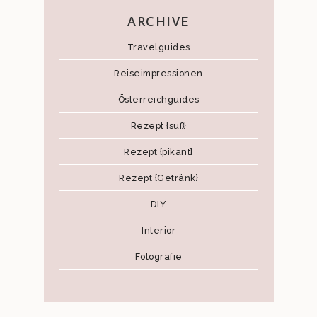
ARCHIVE
Travelguides
Reiseimpressionen
Österreichguides
Rezept {süß}
Rezept {pikant}
Rezept {Getränk}
DIY
Interior
Fotografie