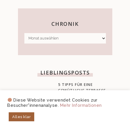
CHRONIK
CHRONIK
LIEBLINGSPOSTS
5 TIPPS FÜR EINE
GEMÜTLICHE TERRASSE
23. JUNI 2020
Diese Website verwendet Cookies zur
Besucher*innenanalyse.
Mehr Informationen
ISLAND ROADTRIP –
REISEZEIT, FLUG,
Alles klar
MIETWAGEN, BUDGET
UND ROUTE