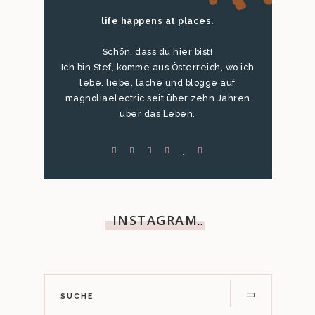
life happens at places.
Schön, dass du hier bist!
Ich bin Stef, komme aus Österreich, wo ich
lebe, liebe, lache und blogge auf
magnoliaelectric seit über zehn Jahren
über das Leben.
INSTAGRAM
…