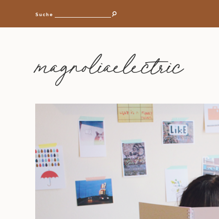
Suche
magnoliaelectric