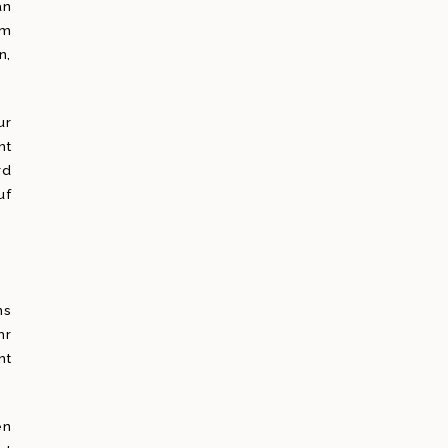
an
um
n,
ur
ht
rd
uf
ns
hr
ht
en