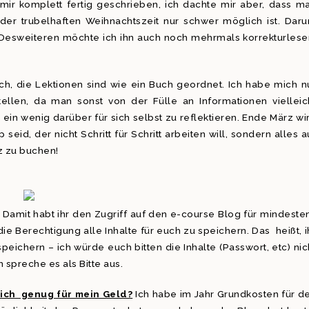
mir komplett fertig geschrieben, ich dachte mir aber, dass m
er trubelhaften Weihnachtszeit nur schwer möglich ist. Dar
. Desweiteren möchte ich ihn auch noch mehrmals korrekturlese
ich, die Lektionen sind wie ein Buch geordnet. Ich habe mich n
tellen, da man sonst von der Fülle an Informationen vielleic
 ein wenig darüber für sich selbst zu reflektieren. Ende März wi
seid, der nicht Schritt für Schritt arbeiten will, sondern alles a
z zu buchen!
. Damit habt ihr den Zugriff auf den e-course Blog für mindeste
ie Berechtigung alle Inhalte für euch zu speichern. Das heißt, i
eichern – ich würde euch bitten die Inhalte (Passwort, etc) nic
 spreche es als Bitte aus.
 ich genug für mein Geld?
Ich habe im Jahr Grundkosten für d