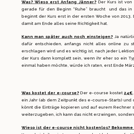
Was? Wieso erst Anfang Jänner?
Der Kurs ist von 
gerade für den Beginn “Ruhe” braucht und das in d
beginnt der Kurs erst in der ersten Woche von 2013
damit am Ende alles seine Richtigkeit hat.
Kann man später auch noch einsteigen?
Ja natürl
dafür entschieden, anfangs nicht alles online zu s
erschlagen wird und es wichtig ist, nach jeder Lektion
der Kurs dann komplett sein, wenn ihr eher so ein Typ 
einmal haben möchte, würde ich raten, erst Ende Mär
Was kostet der e-course?
Der e-course kostet
24€
ein Jahr (ab dem Zeitpunkt des e-course-Starts) und d
könnt die Einträge kopieren und auf eurem Rechner sp
weiterzugeben, ich kann das nicht erzwingen, sondern
Wieso ist der e-course nicht kostenlos? Bekomme