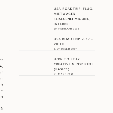
USA-ROADTRIP: FLUG,
MIETWAGEN,
REISEGENEHMIGUNG,
INTERNET
10. FEBRUAR 2018
USA ROADTRIP 2017 –
VIDEO
8. OKTOBER 2017
HOW TO STAY
nt
CREATIVE & INSPIRED I
e,
{BASICS}
uf
11. MÄRZ 2012
in
ch
 –
in
iß