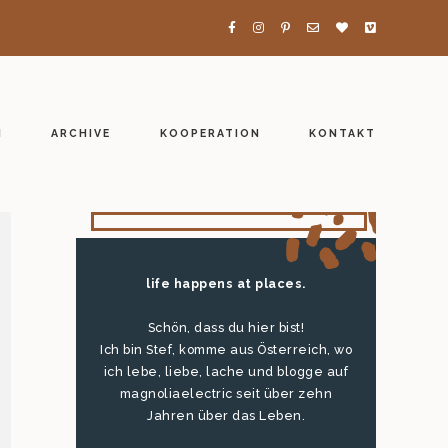
H
ARCHIVE
KOOPERATION
KONTAKT
life happens at places.
Schön, dass du hier bist!
Ich bin Stef, komme aus Österreich, wo
ich lebe, liebe, lache und blogge auf
magnoliaelectric seit über zehn
Jahren über das Leben.