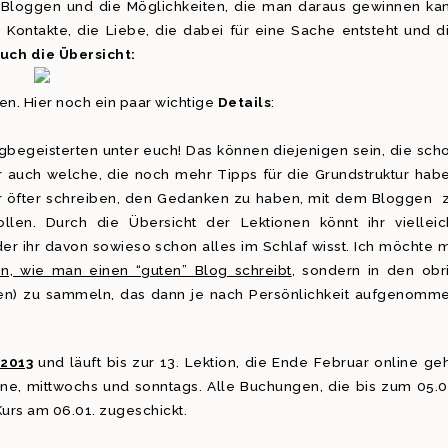
 Bloggen und die Möglichkeiten, die man daraus gewinnen ka
 Kontakte, die Liebe, die dabei für eine Sache entsteht und d
euch die Übersicht:
len. Hier noch ein paar wichtige
Details
:
ogbegeisterten unter euch! Das können diejenigen sein, die sch
r auch welche, die noch mehr Tipps für die Grundstruktur hab
mir öfter schreiben, den Gedanken zu haben, mit dem Bloggen 
len. Durch die Übersicht der Lektionen könnt ihr vielleic
oder ihr davon sowieso schon alles im Schlaf wisst. Ich möchte m
en, wie man einen “guten” Blog schreibt
, sondern in den obr
en) zu sammeln, das dann je nach Persönlichkeit aufgenomm
.2013
und läuft bis zur 13. Lektion, die Ende Februar online geh
e, mittwochs und sonntags. Alle Buchungen, die bis zum 05.0
rs am 06.01. zugeschickt.