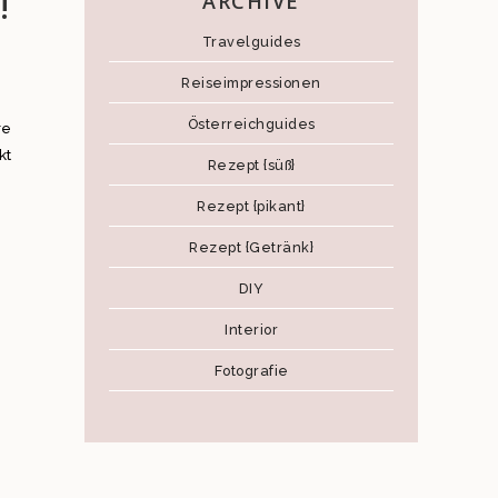
!
ARCHIVE
Travelguides
Reiseimpressionen
Österreichguides
re
kt
Rezept {süß}
Rezept {pikant}
Rezept {Getränk}
DIY
Interior
Fotografie