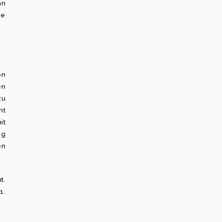
nn
ie
on
en
zu
ht
it
ig
en
t.
1.