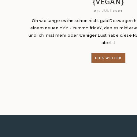
{VEGAN}
23. JULI 2021
Oh wie lange es ihn schon nicht gab!Deswegen h
einem neuen YYY - YummY fridaY, den es mittlerwe
und ich mal mehr oder weniger Lust habe diese Ru
abe[...]
LIES WEITER