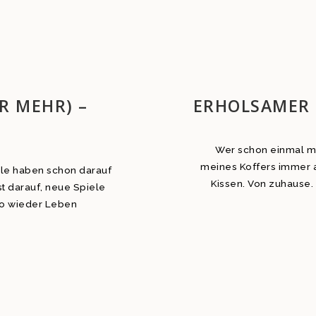
ER MEHR) –
ERHOLSAMER S
Wer schon einmal mit
meines Koffers immer 
iele haben schon darauf
Kissen. Von zuhause. 
ust darauf, neue Spiele
so wieder Leben