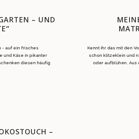
E
GARTEN – UND
MEIN
E”
MAT
 - auf ein frisches
Kennt ihr das mit den V
e und Käse in pikanter
schon klitzeklein und n
schenken diesen häufig
oder aufblühen. Aus d
KOKOSTOUCH –