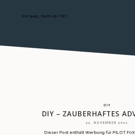
[mc4wp_form id="76"]
DIY
DIY – ZAUBERHAFTES A
22. NOVEMBER 2021
Dieser Post enthält Werbung für PILOT FriX