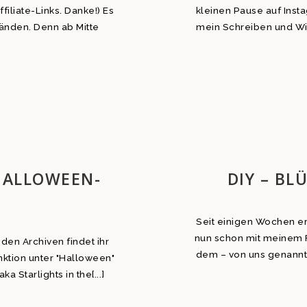
filiate-Links. Danke!) Es
kleinen Pause auf Inst
änden. Denn ab Mitte
mein Schreiben und Wi
HALLOWEEN-
DIY – B
Seit einigen Wochen er
nun schon mit meinem F
den Archiven findet ihr
dem – von uns genannten
nktion unter "Halloween"
a Starlights in the[...]