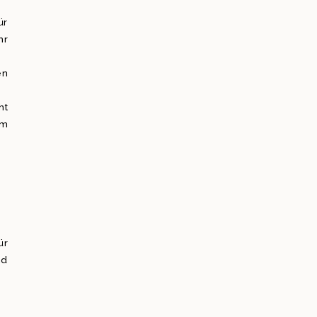
ür
hr
en
ht
em
ür
nd