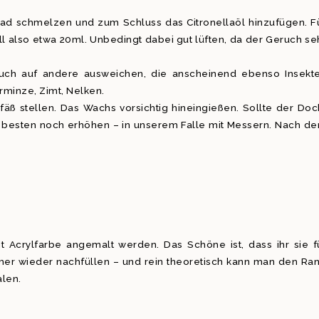
ad schmelzen und zum Schluss das Citronellaöl hinzufügen. F
 also etwa 20ml. Unbedingt dabei gut lüften, da der Geruch se
auch auf andere ausweichen, die anscheinend ebenso Insekt
rminze, Zimt, Nelken.
ß stellen. Das Wachs vorsichtig hineingießen. Sollte der Doc
m besten noch erhöhen – in unserem Falle mit Messern. Nach d
 Acrylfarbe angemalt werden. Das Schöne ist, dass ihr sie f
r wieder nachfüllen – und rein theoretisch kann man den Ra
len.