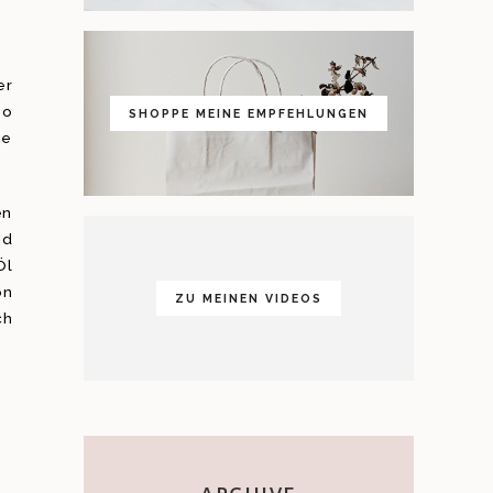
er
so
SHOPPE MEINE EMPFEHLUNGEN
ie
en
nd
Öl
on
ZU MEINEN VIDEOS
ch