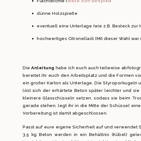
Flachdochte (
diese zum Beispiel
)
dünne Holzspieße
eventuell eine Unterlage (wie z.B. Besteck zu
hochwertiges Citronellaöl (Mit dieser Wahl war 
Die
Anleitung
habe ich euch auch teilweise abfotogra
bereitet ihr euch den Arbeitsplatz und die Formen vor
ein großer Karton als Unterlage. Die Styroporkugeln 
löst sich der erhärtete Beton später leichter und si
kleinere Glasschüsseln setzen, sodass sie beim Tr
gerade stehen, legt ihr in die Mitte der Schüssel ei
Vorbereitung ist damit abgeschlossen.
Passt auf eure eigene Sicherheit auf und verwendet S
3,5 kg Beton werden in ein Behältnis (Kübel) gelee