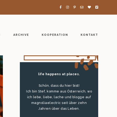
H
ARCHIVE
KOOPERATION
KONTAKT
life happens at places.
Schön, dass du hier bist!
Ich bin Stef, komme aus Österreich, wo
ich lebe, liebe, lache und blogge auf
magnoliaelectric seit über zehn
Jahren über das Leben.