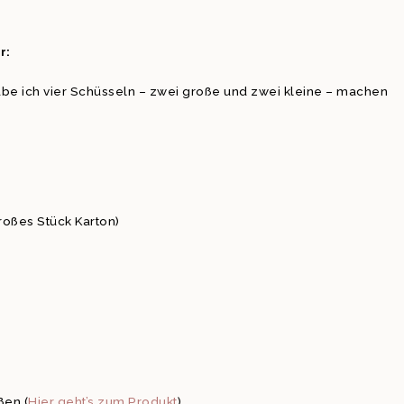
r:
abe ich vier Schüsseln – zwei große und zwei kleine – machen
roßes Stück Karton)
ßen (
Hier geht’s zum Produkt
)