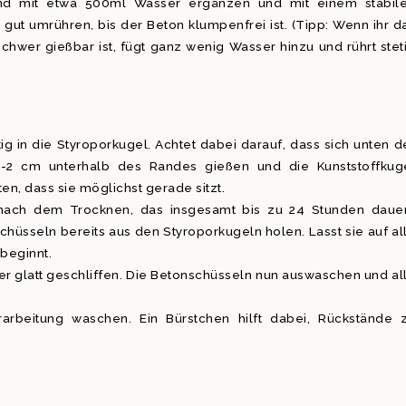
eßend mit etwa 500ml Wasser ergänzen und mit einem stabil
 gut umrühren, bis der Beton klumpenfrei ist. (Tipp: Wenn ihr d
chwer gießbar ist, fügt ganz wenig Wasser hinzu und rührt stet
tig in die Styroporkugel. Achtet dabei darauf, dass sich unten d
1-2 cm unterhalb des Randes gießen und die Kunststoffkug
n, dass sie möglichst gerade sitzt.
nach dem Trocknen, das insgesamt bis zu 24 Stunden dauer
hüsseln bereits aus den Styroporkugeln holen. Lasst sie auf al
 beginnt.
er glatt geschliffen. Die Betonschüsseln nun auswaschen und al
rarbeitung waschen. Ein Bürstchen hilft dabei, Rückstände 