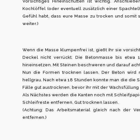
Vorsichtiges Hineinschütten ist wichtig. Anschli
Kochlöffel (oder eventuell zusätzlich einer Spachtel)
Gefühl habt, dass eure Masse zu trocken und somit s
weiter.)
Wenn die Masse klumpenfrei ist, gießt ihr sie vorsich
Deckel nicht verrückt. Die Betonmasse bis etwa 
hineinsetzen. Mit Steinen beschweren und darauf achte
Nun die Formen trocknen lassen. Der Beton wird 
hellgrau. Nach etwa 18 Stunden konnte man die die Sc
Fälle gut austrocknen, bevor ihr mit der Wachsfüllung
Als Nächstes werden die Kanten noch mit Schleifpapi
Schleifreste entfernen. Gut trocknen lassen.
(Achtung: Das Arbeitsmaterial gleich nach der Ve
entfernen.)