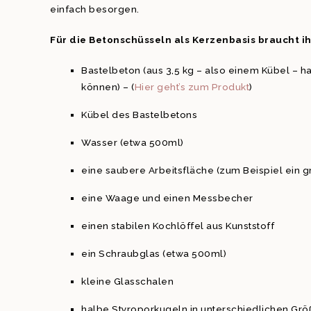
einfach besorgen.
Für die Betonschüsseln als Kerzenbasis braucht ih
Bastelbeton (aus 3,5 kg – also einem Kübel – h
können) – (
Hier geht’s zum Produkt
)
Kübel des Bastelbetons
Wasser (etwa 500ml)
eine saubere Arbeitsfläche (zum Beispiel ein g
eine Waage und einen Messbecher
einen stabilen Kochlöffel aus Kunststoff
ein Schraubglas (etwa 500ml)
kleine Glasschalen
halbe Styroporkugeln in unterschiedlichen Grö