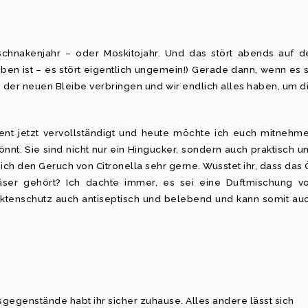
chnakenjahr – oder Moskitojahr. Und das stört abends auf d
eben ist – es stört eigentlich ungemein!) Gerade dann, wenn es 
n der neuen Bleibe verbringen und wir endlich alles haben, um d
nt jetzt vervollständigt und heute möchte ich euch mitnehm
nnt. Sie sind nicht nur ein Hingucker, sondern auch praktisch u
ch den Geruch von Citronella sehr gerne. Wusstet ihr, dass das 
äser gehört? Ich dachte immer, es sei eine Duftmischung v
ektenschutz auch antiseptisch und belebend und kann somit au
sisgegenstände habt ihr sicher zuhause. Alles andere lässt sich