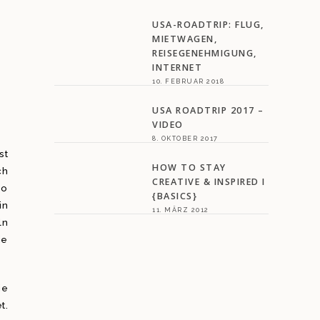
USA-ROADTRIP: FLUG,
MIETWAGEN,
REISEGENEHMIGUNG,
INTERNET
10. FEBRUAR 2018
USA ROADTRIP 2017 –
VIDEO
8. OKTOBER 2017
st
HOW TO STAY
ch
CREATIVE & INSPIRED I
so
{BASICS}
in
11. MÄRZ 2012
ln
ie
ie
t.