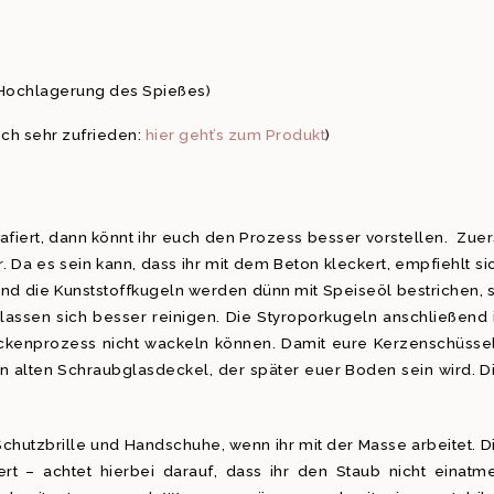
r Hochlagerung des Spießes)
ich sehr zufrieden:
hier geht’s zum Produkt
)
fiert, dann könnt ihr euch den Prozess besser vorstellen. Zuer
. Da es sein kann, dass ihr mit dem Beton kleckert, empfiehlt si
und die Kunststoffkugeln werden dünn mit Speiseöl bestrichen, 
e lassen sich besser reinigen. Die Styroporkugeln anschließend 
ockenprozess nicht wackeln können. Damit eure Kerzenschüsse
nen alten Schraubglasdeckel, der später euer Boden sein wird. D
chutzbrille und Handschuhe, wenn ihr mit der Masse arbeitet. D
rt – achtet hierbei darauf, dass ihr den Staub nicht einatme