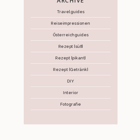
ARCHIVE
Travelguides
Reiseimpressionen
Österreichguides
Rezept {süß}
Rezept {pikant}
Rezept {Getränk}
DIY
Interior
Fotografie