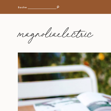
Suche
magnoliaelectric