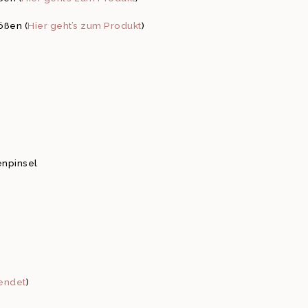
ößen (
Hier geht’s zum Produkt
)
enpinsel
endet
)