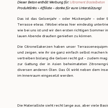
Dieser Beton enthält Werbung für:
Ultrament Bastelbeton
Produktlinks = Affiliate – danke für eure Unterstützung!
Das ist das Gelsenjahr – oder Mückenjahr – oder S
Terrasse etwas. (Wobei etwas hier eindeutig untertri
wie bei uns ist und wir den ersten richtigen Sommer i
lauen Abende draußen genießen zu können.
Die Citronellakerzen haben unser Terrassenequipme
und zeigen, wie ihr sie ganz einfach selbst machen kö
vertreiben bislang die Gelsen recht gut – zudem mag i
zur Gattung der in Asien beheimateten Zitronengr
diversen anderen Ölen. Das Öl wirkt neben dem Ins
im Innenraum eingesetzt werden.
Die Materialliste sieht recht lange aus, aber viele Ba