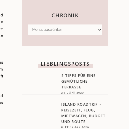
CHRONIK
nd
he
CHRONIK
t:
on
LIEBLINGSPOSTS
us
im
5 TIPPS FÜR EINE
ft
GEMÜTLICHE
TERRASSE
23. JUNI 2020
nd
as
ISLAND ROADTRIP –
REISEZEIT, FLUG,
MIETWAGEN, BUDGET
UND ROUTE
6. FEBRUAR 2020