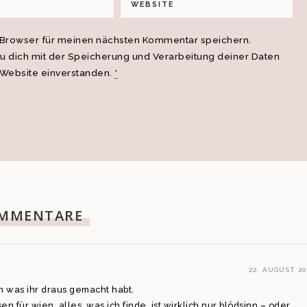
 Browser für meinen nächsten Kommentar speichern.
du dich mit der Speicherung und Verarbeitung deiner Daten
 Website einverstanden.
*
MMENTARE
22. AUGUST 20
n was ihr draus gemacht habt.
 für wien. alles, was ich finde, ist wirklich nur blödsinn – oder