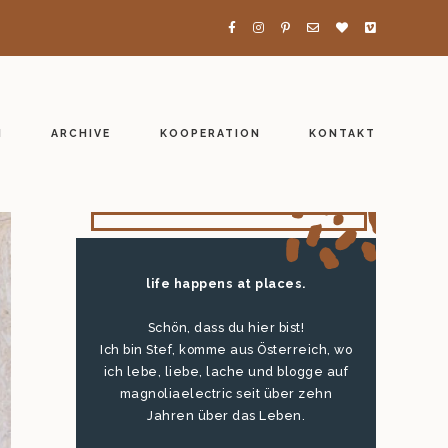
H
ARCHIVE
KOOPERATION
KONTAKT
life happens at places.
Schön, dass du hier bist!
Ich bin Stef, komme aus Österreich, wo
ich lebe, liebe, lache und blogge auf
magnoliaelectric seit über zehn
Jahren über das Leben.