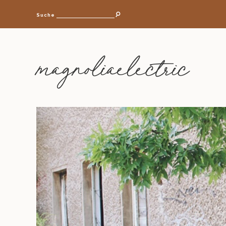
Suche
magnoliaelectric