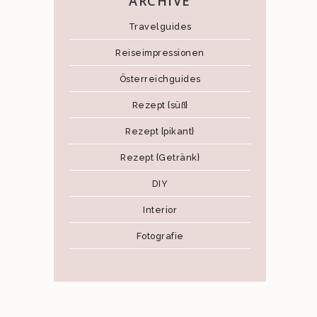
ARCHIVE
Travelguides
Reiseimpressionen
Österreichguides
Rezept {süß}
Rezept {pikant}
Rezept {Getränk}
DIY
Interior
Fotografie