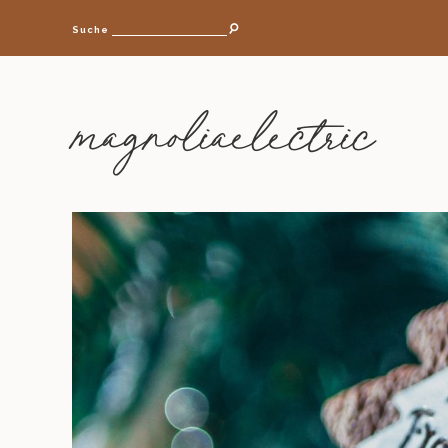
Suche
magnoliaelectric