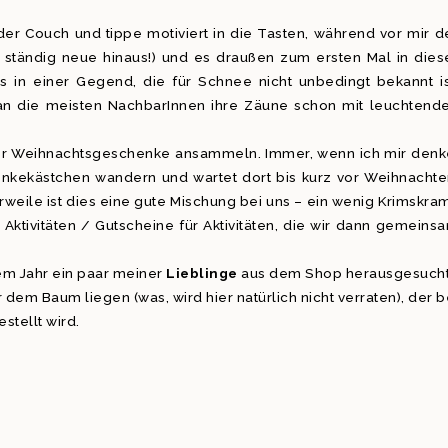
der Couch und tippe motiviert in die Tasten, während vor mir d
aut ständig neue hinaus!) und es draußen zum ersten Mal in dies
s in einer Gegend, die für Schnee nicht unbedingt bekannt is
an die meisten NachbarInnen ihre Zäune schon mit leuchtend
er Weihnachtsgeschenke ansammeln. Immer, wenn ich mir denk
enkekästchen wandern und wartet dort bis kurz vor Weihnachte
erweile ist dies eine gute Mischung bei uns – ein wenig Krimskra
ktivitäten / Gutscheine für Aktivitäten, die wir dann gemeins
em Jahr ein paar meiner
Lieblinge
aus dem Shop herausgesucht
dem Baum liegen (was, wird hier natürlich nicht verraten), der b
tellt wird.