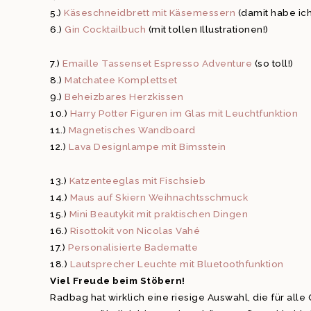
5.)
Käseschneidbrett mit Käsemessern
(damit habe ic
6.)
Gin Cocktailbuch
(mit tollen Illustrationen!)
7.)
Emaille Tassenset Espresso Adventure
(so toll!)
8.)
Matchatee Komplettset
9.)
Beheizbares Herzkissen
10.)
Harry Potter Figuren im Glas mit Leuchtfunktion
11.)
Magnetisches Wandboard
12.)
Lava Designlampe mit Bimsstein
13.)
Katzenteeglas mit Fischsieb
14.)
Maus auf Skiern Weihnachtsschmuck
15.)
Mini Beautykit mit praktischen Dingen
16.)
Risottokit von Nicolas Vahé
17.)
Personalisierte Badematte
18.)
Lautsprecher Leuchte mit Bluetoothfunktion
Viel Freude beim Stöbern!
Radbag hat wirklich eine riesige Auswahl, die für alle