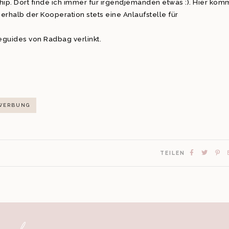
ip. Dort finde ich immer für irgendjemanden etwas :). Hier kom
ßerhalb der Kooperation stets eine Anlaufstelle für
guides von Radbag verlinkt.
WERBUNG
TEILEN