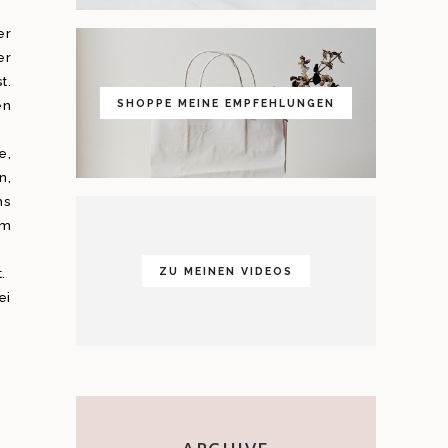
er
er
t.
en
SHOPPE MEINE EMPFEHLUNGEN
e,
n,
ms
am
.
ZU MEINEN VIDEOS
ei