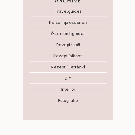
ARCHIVE
Travelguides
Reiseimpressionen
Österreichguides
Rezept {süß}
Rezept {pikant}
Rezept {Getränk}
DIY
Interior
Fotografie