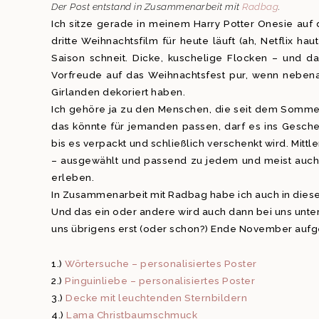
Der Post entstand in Zusammenarbeit mit
Radbag
.
Ich sitze gerade in meinem Harry Potter Onesie auf 
dritte Weihnachtsfilm für heute läuft (ah, Netflix h
Saison schneit. Dicke, kuschelige Flocken – und da
Vorfreude auf das Weihnachtsfest pur, wenn neben
Girlanden dekoriert haben.
Ich gehöre ja zu den Menschen, die seit dem Somm
das könnte für jemanden passen, darf es ins Gesch
bis es verpackt und schließlich verschenkt wird. Mittl
– ausgewählt und passend zu jedem und meist auch A
erleben.
In Zusammenarbeit mit Radbag habe ich auch in dies
Und das ein oder andere wird auch dann bei uns unter 
uns übrigens erst (oder schon?) Ende November aufges
1.)
Wörtersuche – personalisiertes Poster
2.)
Pinguinliebe – personalisiertes Poster
3.)
Decke mit leuchtenden Sternbildern
4.)
Lama Christbaumschmuck