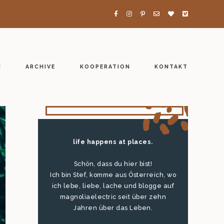
H
ARCHIVE
KOOPERATION
KONTAKT
life happens at places.
Schön, dass du hier bist!
Ich bin Stef, komme aus Österreich, wo
ich lebe, liebe, lache und blogge auf
magnoliaelectric seit über zehn
Jahren über das Leben.