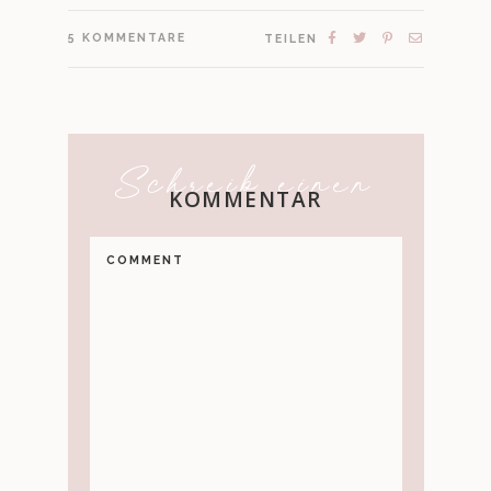
5
KOMMENTARE
TEILEN
Schreib einen
KOMMENTAR