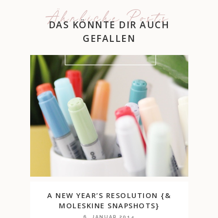
Ähnliche Posts
DAS KÖNNTE DIR AUCH
GEFALLEN
A NEW YEAR’S RESOLUTION {&
MOLESKINE SNAPSHOTS}
6. JANUAR 2014