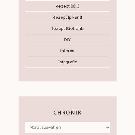
Rezept {süß}
Rezept {pikant}
Rezept {Getränk}
DIY
Interior
Fotografie
CHRONIK
CHRONIK