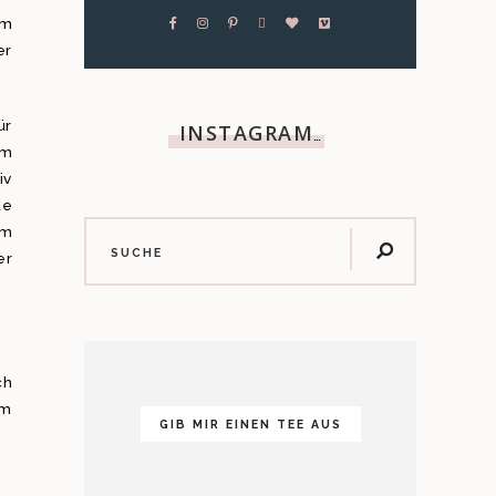
am
er
ür
INSTAGRAM
…
em
iv
de
em
er
ch
am
GIB MIR EINEN TEE AUS