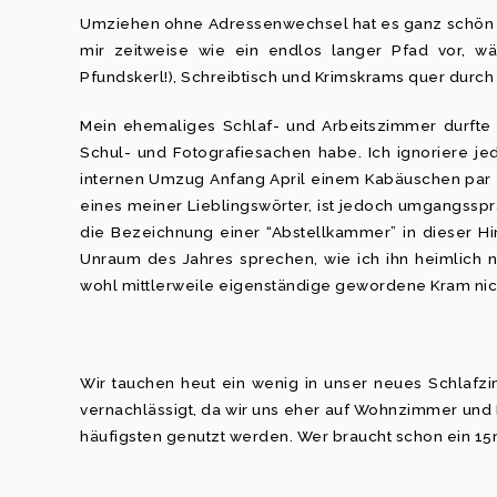
Umziehen ohne Adressenwechsel hat es ganz schön in 
mir zeitweise wie ein endlos langer Pfad vor, wä
Pfundskerl!), Schreibtisch und Krimskrams quer dur
Mein ehemaliges Schlaf- und Arbeitszimmer durfte 
Schul- und Fotografiesachen habe. Ich ignoriere j
internen Umzug Anfang April einem Kabäuschen par ex
eines meiner Lieblingswörter, ist jedoch umgangsspr
die Bezeichnung einer “Abstellkammer” in dieser Hin
Unraum des Jahres sprechen, wie ich ihn heimlich n
wohl mittlerweile eigenständige gewordene Kram nich
Wir tauchen heut ein wenig in unser neues Schlafz
vernachlässigt, da wir uns eher auf Wohnzimmer und 
häufigsten genutzt werden. Wer braucht schon ein 1