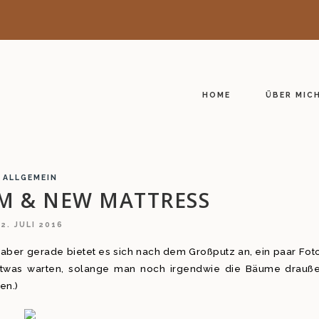
HOME
ÜBER MIC
ALLGEMEIN
M & NEW MATTRESS
12. JULI 2016
s, aber gerade bietet es sich nach dem Großputz an, ein paar Fot
 etwas warten, solange man noch irgendwie die Bäume drauß
en.)