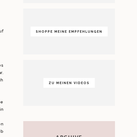
uf
SHOPPE MEINE EMPFEHLUNGEN
es
r.
ch
ZU MEINEN VIDEOS
ze
in
en
ob