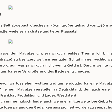
!
es Bett abgebaut, gleiches in 40cm größer gekauft) von 1,40m a
ttlerweile sehr schätze und liebe. Plaaaatz!
ssenden Matratze um, ein wirklich heikles Thema. Ich bin 
ratze) zu besitzen, weil mir ein guter Schlaf immer wichtig wa
ro drauf, was ja wirklich nicht wenig Geld ist. Darum weinte i
r uns für eine Vergrößerung des Bettes entschieden.
evor wir losziehen wollten und uns endgültig für eine Matrat
”
*,
einem Matratzenhersteller in Deutschland, der auch eine 
Frankfurt, Produktion und Lager: Westfalen)
h immer hübsch finde, auch wenn er mittlerweile bei Geburt
chte (den paranoiden Gedanken ausspioniert worden zu sein, sch