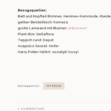
Bezugsquellen:
Bett und Kopfteil Brimnes, Hemnes-Kommode, Kleider
gelber Beistelltisch: home24
große Leinwand mit Blumen:
artboxone
*
Plant-Box: bellaflora
Teppich rund: Depot
Acapulco Sessel: Hofer
Harry Potter Häferl: society6 (cozy)
Schlagwörter:
INTERIOR
7
KOMMENTARE