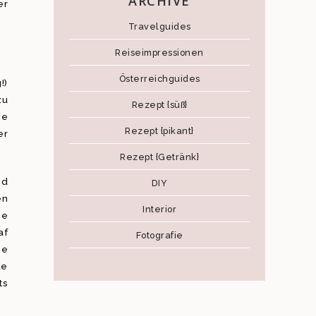
ARCHIVE
er
Travelguides
Reiseimpressionen
Österreichguides
!)
zu
Rezept {süß}
je
Rezept {pikant}
er
Rezept {Getränk}
nd
DIY
en
Interior
ie
af
Fotografie
ne
de
ts