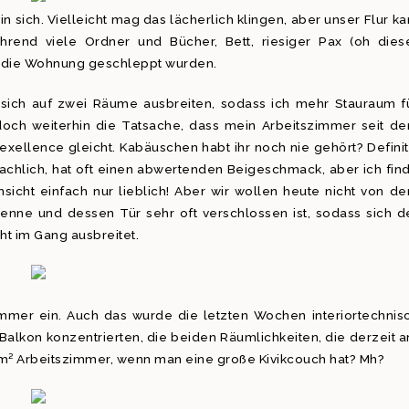
sich. Vielleicht mag das lächerlich klingen, aber unser Flur k
hrend viele Ordner und Bücher, Bett, riesiger Pax (oh dies
ch die Wohnung geschleppt wurden.
sich auf zwei Räume ausbreiten, sodass ich mehr Stauraum f
edoch weiterhin die Tatsache, dass mein Arbeitszimmer seit d
ellence gleicht. Kabäuschen habt ihr noch nie gehört? Definit
achlich, hat oft einen abwertenden Beigeschmack, aber ich fin
sicht einfach nur lieblich! Aber wir wollen heute nicht von d
enne und dessen Tür sehr oft verschlossen ist, sodass sich d
t im Gang ausbreitet.
immer ein. Auch das wurde die letzten Wochen interiortechnis
Balkon konzentrierten, die beiden Räumlichkeiten, die derzeit 
5m² Arbeitszimmer, wenn man eine große Kivikcouch hat? Mh?