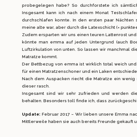
probegelegen habe? So durchforstete ich sämtlic
Insgesamt kann ich nach einem Monat Testschlafe
durchschlafen konnte. In den ersten paar Nächten s
meine alte war, aber durch die Latexschicht (= punkte
Zudem ersparten wir uns einen teuren Lattenrost u
könnte man emma auf jeden Untergrund (auch Bode
Luftzirkulation von unten. So lassen wir manchmal di
Matratze kommt.
Der Bettbezug von emma ist wirklich total weich un
für einen Matratzenschoner und ein Laken entschiede
Nach dem Auspacken riecht die Matratze ein wenig 
dieser rasch.
Insgesamt sind wir sehr zufrieden und werden di
behalten. Besonders toll finde ich, dass zurückgesc
Update:
Februar 2017 – Wir lieben unsere Emma nach 
Mittlerweile haben sie auch bereits Freunde gekauft