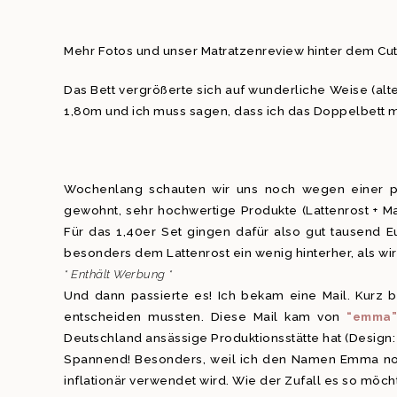
Mehr Fotos und unser Matratzenreview hinter dem Cut
Das Bett vergrößerte sich auf wunderliche Weise (alt
1,80m und ich muss sagen, dass ich das Doppelbett mi
Wochenlang schauten wir uns noch wegen einer pa
gewohnt, sehr hochwertige Produkte (Lattenrost + Mat
Für das 1,40er Set gingen dafür also gut tausend Eu
besonders dem Lattenrost ein wenig hinterher, als wi
* Enthält Werbung *
Und dann passierte es! Ich bekam eine Mail. Kurz b
entscheiden mussten. Diese Mail kam von
“emma
Deutschland ansässige Produktionsstätte hat (Design: 
Spannend! Besonders, weil ich den Namen Emma noc
inflationär verwendet wird. Wie der Zufall es so mö