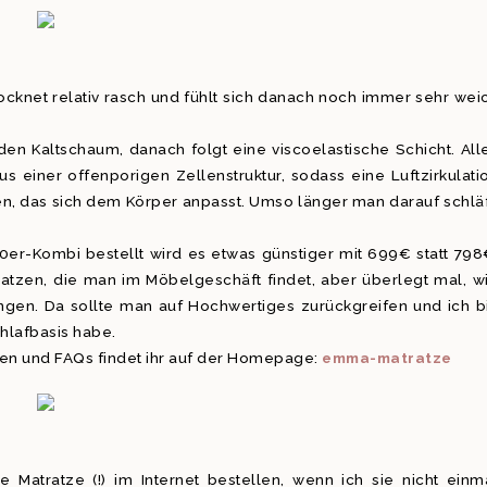
ocknet relativ rasch und fühlt sich danach noch immer sehr wei
en Kaltschaum, danach folgt eine viscoelastische Schicht. All
us einer offenporigen Zellenstruktur, sodass eine Luftzirkulati
ken, das sich dem Körper anpasst. Umso länger man darauf schläf
er-Kombi bestellt wird es etwas günstiger mit 699€ statt 798
ratzen, die man im Möbelgeschäft findet, aber überlegt mal, w
ringen. Da sollte man auf Hochwertiges zurückgreifen und ich b
Schlafbasis habe.
en und FAQs findet ihr auf der Homepage:
emma-matratze
 Matratze (!) im Internet bestellen, wenn ich sie nicht einm