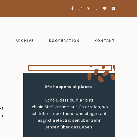
H
ARCHIVE
KOOPERATION
KONTAKT
life happens at places.
Schön, dass du hier bist!
Ich bin Stef, komme aus Österreich, wo
os
ich lebe, liebe, lache und blogge auf
en
magnoliaelectric seit über zehn
Jahren über das Leben.