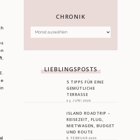
CHRONIK
CHRONIK
ch
es
on
t,
LIEBLINGSPOSTS
€.
ie
5 TIPPS FÜR EINE
in
GEMÜTLICHE
TERRASSE
23. JUNI 2020
ISLAND ROADTRIP –
REISEZEIT, FLUG,
MIETWAGEN, BUDGET
UND ROUTE
al
6. FEBRUAR 2020