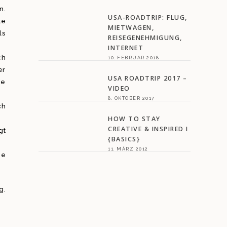
n.
USA-ROADTRIP: FLUG,
te
MIETWAGEN,
ls
REISEGENEHMIGUNG,
INTERNET
ch
10. FEBRUAR 2018
er
USA ROADTRIP 2017 –
ie
VIDEO
8. OKTOBER 2017
ch
HOW TO STAY
CREATIVE & INSPIRED I
gt
{BASICS}
11. MÄRZ 2012
se
g.