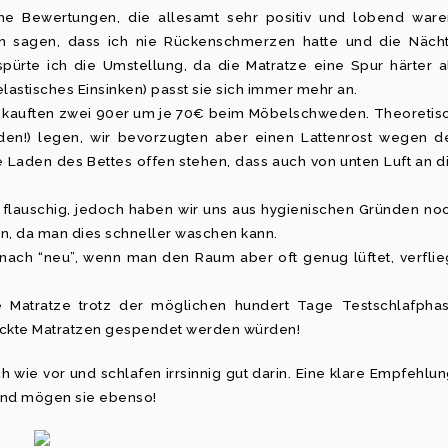
he Bewertungen, die allesamt sehr positiv und lobend ware
n sagen, dass ich nie Rückenschmerzen hatte und die Näch
pürte ich die Umstellung, da die Matratze eine Spur härter a
elastisches Einsinken) passt sie sich immer mehr an.
nd kauften zwei 90er um je 70€ beim Möbelschweden. Theoretis
n!) legen, wir bevorzugten aber einen Lattenrost wegen d
e Laden des Bettes offen stehen, dass auch von unten Luft an d
d flauschig, jedoch haben wir uns aus hygienischen Gründen no
n, da man dies schneller waschen kann.
nach “neu”, wenn man den Raum aber oft genug lüftet, verflie
e Matratze trotz der möglichen hundert Tage Testschlafpha
hickte Matratzen gespendet werden würden!
wie vor und schlafen irrsinnig gut darin. Eine klare Empfehlun
 und mögen sie ebenso!