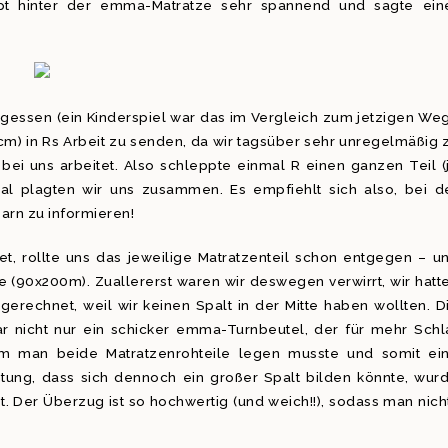
ept hinter der emma-Matratze sehr spannend und sagte ein
gessen (ein Kinderspiel war das im Vergleich zum jetzigen Weg
0cm) in Rs Arbeit zu senden, da wir tagsüber sehr unregelmäßig 
bei uns arbeitet. Also schleppte einmal R einen ganzen Teil (
al plagten wir uns zusammen. Es empfiehlt sich also, bei d
arn zu informieren!
et, rollte uns das jeweilige Matratzenteil schon entgegen – u
e (90x200m). Zuallererst waren wir deswegen verwirrt, wir hatt
erechnet, weil wir keinen Spalt in der Mitte haben wollten. D
ar nicht nur ein schicker emma-Turnbeutel, der für mehr Schl
em man beide Matratzenrohteile legen musste und somit ei
tung, dass sich dennoch ein großer Spalt bilden könnte, wur
t. Der Überzug ist so hochwertig (und weich!!), sodass man nich