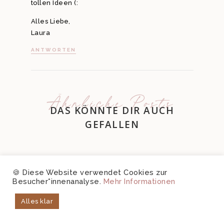
tollen Ideen (:
Alles Liebe,
Laura
ANTWORTEN
Ähnliche Posts
DAS KÖNNTE DIR AUCH
GEFALLEN
🍪 Diese Website verwendet Cookies zur
Besucher*innenanalyse.
Mehr Informationen
Alles klar