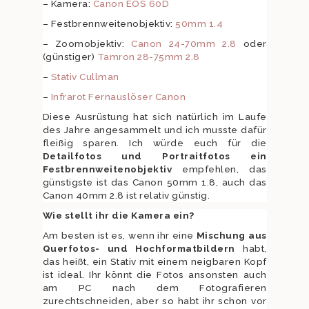
– Kamera:
Canon EOS 60D
– Festbrennweitenobjektiv:
50mm 1.4
– Zoomobjektiv:
Canon 24-70mm 2.8
oder
(günstiger)
Tamron 28-75mm 2.8
–
Stativ Cullman
–
Infrarot Fernauslöser Canon
Diese Ausrüstung hat sich natürlich im Laufe
des Jahre angesammelt und ich musste dafür
fleißig sparen. Ich würde euch für die
Detailfotos und Portraitfotos ein
Festbrennweitenobjektiv
empfehlen, das
günstigste ist das Canon 50mm 1.8, auch das
Canon 40mm 2.8 ist relativ günstig.
Wie stellt ihr die Kamera ein?
Am besten ist es, wenn ihr eine
Mischung aus
Querfotos- und Hochformatbildern
habt,
das heißt, ein Stativ mit einem neigbaren Kopf
ist ideal. Ihr könnt die Fotos ansonsten auch
am PC nach dem Fotografieren
zurechtschneiden, aber so habt ihr schon vor