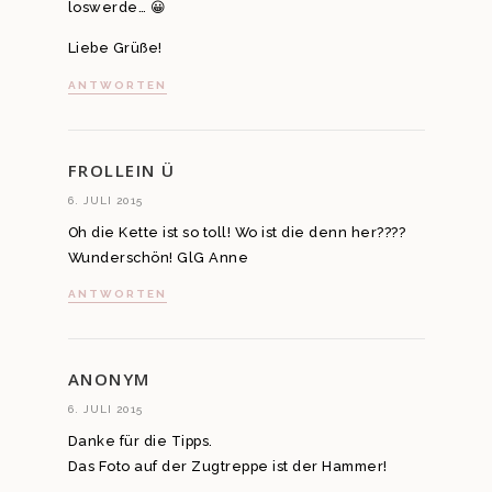
loswerde… 😀
Liebe Grüße!
ANTWORTEN
FROLLEIN Ü
6. JULI 2015
Oh die Kette ist so toll! Wo ist die denn her????
Wunderschön! GlG Anne
ANTWORTEN
ANONYM
6. JULI 2015
Danke für die Tipps.
Das Foto auf der Zugtreppe ist der Hammer!