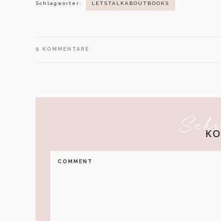
Schlagwörter:
LETSTALKABOUTBOOKS
9
KOMMENTARE
Schr
K