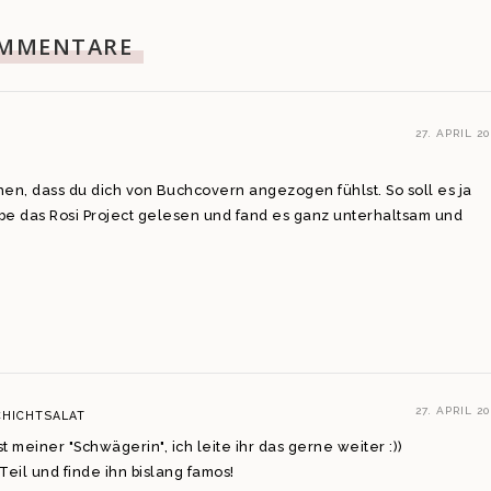
MMENTARE
27. APRIL 20
hen, dass du dich von Buchcovern angezogen fühlst. So soll es ja
abe das Rosi Project gelesen und fand es ganz unterhaltsam und
27. APRIL 20
CHICHTSALAT
ost meiner "Schwägerin", ich leite ihr das gerne weiter :))
Teil und finde ihn bislang famos!