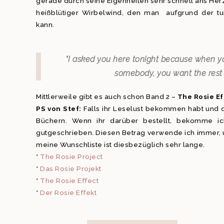
gerade durch seine Eigenheiten sehr schnell ans Herz
heißblütiger Wirbelwind, den man aufgrund der 
kann.
“I asked you here tonight because when you
somebody, you want the rest of
Mittlerweile gibt es auch schon Band 2 –
The Rosie E
PS von Stef:
Falls ihr Leselust bekommen habt und da
Büchern. Wenn ihr darüber bestellt, bekomme ich
gutgeschrieben. Diesen Betrag verwende ich immer, 
meine Wunschliste ist diesbezüglich sehr lange.
*
The Rosie Project
*
Das Rosie Projekt
*
The Rosie Effect
*
Der Rosie Effekt