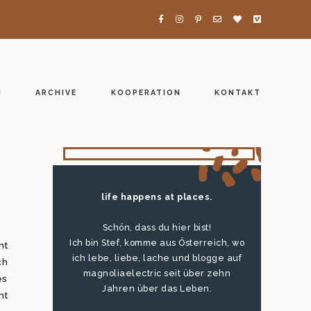
H
ARCHIVE
KOOPERATION
KONTAKT
life happens at places.
Schön, dass du hier bist!
Ich bin Stef, komme aus Österreich, wo
ht
ich lebe, liebe, lache und blogge auf
ch
magnoliaelectric seit über zehn
es
Jahren über das Leben.
ht