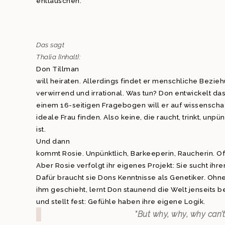
enttäuschen.
Das sagt
Thalia {Inhalt}:
Don Tillman
will heiraten. Allerdings findet er menschliche Bezie
verwirrend und irrational. Was tun? Don entwickelt das
einem 16-seitigen Fragebogen will er auf wissenschaf
ideale Frau finden. Also keine, die raucht, trinkt, unp
ist.
Und dann
kommt Rosie. Unpünktlich, Barkeeperin, Raucherin. Of
Aber Rosie verfolgt ihr eigenes Projekt: Sie sucht ihre
Dafür braucht sie Dons Kenntnisse als Genetiker. Ohne
ihm geschieht, lernt Don staunend die Welt jenseits 
und stellt fest: Gefühle haben ihre eigene Logik.
“But why, why, why can’