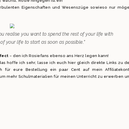
 wächst. Rosie hingegen ist ein
turbulenten Eigenschaften und Wesenszüge sowieso nur mög
 realise you want to spend the rest of your life with
 your life to start as soon as possible.”
ffect
– den ich Rosiefans ebenso ans Herz legen kann!
s hoffe ich sehr, lasse ich euch hier gleich direkte Links zu d
 für eure Bestellung ein paar Cent auf mein Affiliatekon
um mehr Schulmaterialien für meinen Unterricht zu erwerben u