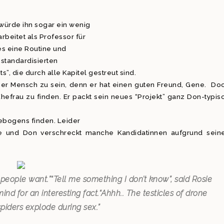
 würde ihn sogar ein wenig
rbeitet als Professor für
lles eine Routine und
n standardisierten
s”, die durch alle Kapitel gestreut sind.
amer Mensch zu sein, denn er hat einen guten Freund, Gene. Do
Ehefrau zu finden. Er packt sein neues “Projekt” ganz Don-typis
gebogens finden. Leider
ate und Don verschreckt manche Kandidatinnen aufgrund sein
 people want.”
“Tell me something I don’t know”, said Rosie
ind for an interesting fact.
“Ahhh.. The testicles of drone
iders explode during sex.”