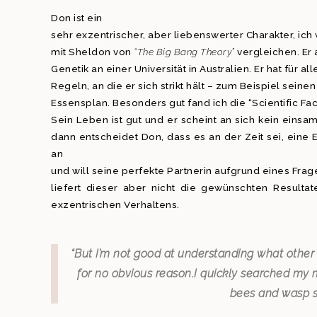
Don ist ein
sehr exzentrischer, aber liebenswerter Charakter, ich
mit Sheldon von
“The Big Bang Theory”
vergleichen. Er a
Genetik an einer Universität in Australien. Er hat für a
Regeln, an die er sich strikt hält – zum Beispiel seine
Essensplan. Besonders gut fand ich die “Scientific Fact
Sein Leben ist gut und er scheint an sich kein eins
dann entscheidet Don, dass es an der Zeit sei, eine 
an
und will seine perfekte Partnerin aufgrund eines Fra
liefert dieser aber nicht die gewünschten Result
exzentrischen Verhaltens.
“But I’m not good at understanding what other
for no obvious reason.
I quickly searched my m
bees and wasp sp