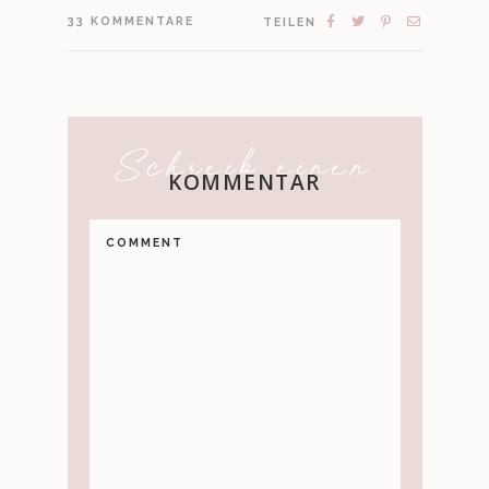
33
KOMMENTARE
TEILEN
Schreib einen
KOMMENTAR