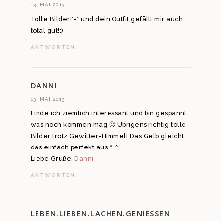
13. MAI 2013
Tolle Bilder!*-* und dein Outfit gefällt mir auch
total gut!:)
ANTWORTEN
DANNI
13. MAI 2013
Finde ich ziemlich interessant und bin gespannt,
was noch kommen mag 🙂 Übrigens richtig tolle
Bilder trotz Gewitter-Himmel! Das Gelb gleicht
das einfach perfekt aus ^.^
Liebe Grüße,
Danni
ANTWORTEN
LEBEN.LIEBEN.LACHEN.GENIESSEN