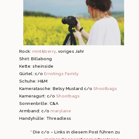
Rock:
mint&berry
, voriges Jahr
Shirt: Billabong
Kette: sheinside
Gürtel: c/o
Ernstings Family
Schuhe: H&M
Kameratasche: Betsy Mustard c/o
Shootbags
Kameragurt: c/o
Shootbags
Sonnenbrille: C&A
Armband: c/o
marylane
Handyhülle: Threadless
* Die c/o – Links in diesem Post führen zu