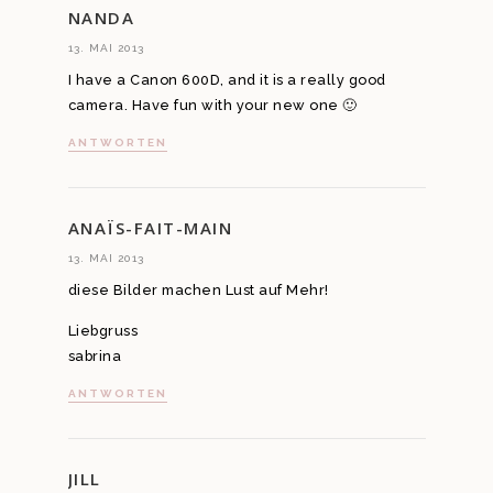
NANDA
13. MAI 2013
I have a Canon 600D, and it is a really good
camera. Have fun with your new one 🙂
ANTWORTEN
ANAÏS-FAIT-MAIN
13. MAI 2013
diese Bilder machen Lust auf Mehr!
Liebgruss
sabrina
ANTWORTEN
JILL