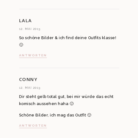
LALA
12. MAI 2013
So schöne Bilder & ich find deine Outfits klasse!
🙂
ANTWORTEN
CONNY
12. MAI 2013
Dir steht gelb total gut, bei mir würde das echt
komisch aussehen haha 🙂
Schöne Bilder, ich mag das Outfit 🙂
ANTWORTEN