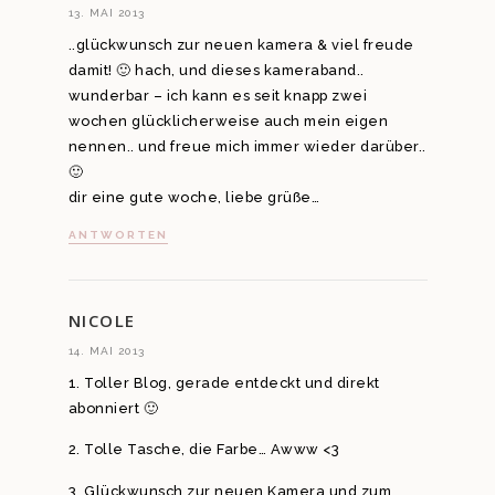
13. MAI 2013
..glückwunsch zur neuen kamera & viel freude
damit! 🙂 hach, und dieses kameraband..
wunderbar – ich kann es seit knapp zwei
wochen glücklicherweise auch mein eigen
nennen.. und freue mich immer wieder darüber..
🙂
dir eine gute woche, liebe grüße…
ANTWORTEN
NICOLE
14. MAI 2013
1. Toller Blog, gerade entdeckt und direkt
abonniert 🙂
2. Tolle Tasche, die Farbe… Awww <3
3. Glückwunsch zur neuen Kamera und zum