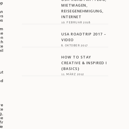
op
MIETWAGEN,
REISEGENEHMIGUNG,
an
es
INTERNET
ps
10. FEBRUAR 2018
em
se
USA ROADTRIP 2017 –
en
VIDEO
ch
8. OKTOBER 2017
te
il
HOW TO STAY
CREATIVE & INSPIRED I
{BASICS}
ut
11. MÄRZ 2012
nd
re
te
g,
ue
ir
ie