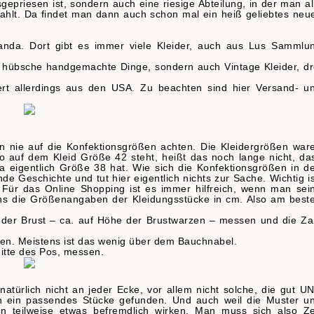
gepriesen ist, sondern auch eine riesige Abteilung, in der man al
ahlt. Da findet man dann auch schon mal ein heiß geliebtes neu
Wanda. Dort gibt es immer viele Kleider, auch aus Lus Sammlu
nur hübsche handgemachte Dinge, sondern auch Vintage Kleider, dr
rt allerdings aus den USA. Zu beachten sind hier Versand- u
n nie auf die Konfektionsgrößen achten. Die Kleidergrößen war
so auf dem Kleid Größe 42 steht, heißt das noch lange nicht, da
 eigentlich Größe 38 hat. Wie sich die Konfektionsgrößen in d
de Geschichte und tut hier eigentlich nichts zur Sache. Wichtig is
 Für das Online Shopping ist es immer hilfreich, wenn man sei
ns die Größenangaben der Kleidungsstücke in cm. Also am best
 der Brust – ca. auf Höhe der Brustwarzen – messen und die Za
en. Meistens ist das wenig über dem Bauchnabel.
Mitte des Pos, messen.
türlich nicht an jeder Ecke, vor allem nicht solche, die gut U
an ein passendes Stücke gefunden. Und auch weil die Muster u
n teilweise etwas befremdlich wirken. Man muss sich also Ze