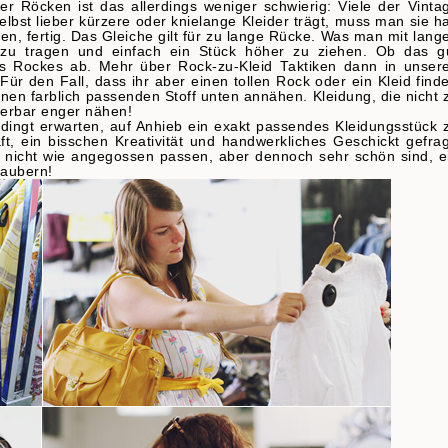
r Röcken ist das allerdings weniger schwierig: Viele der Vinta
elbst lieber kürzere oder knielange Kleider trägt, muss man sie ha
, fertig. Das Gleiche gilt für zu lange Rücke. Was man mit lang
 zu tragen und einfach ein Stück höher zu ziehen. Ob das g
des Rockes ab. Mehr über
Rock-zu-Kleid Taktiken dann in unser
r den Fall, dass ihr aber einen tollen Rock oder ein Kleid finde
einen farblich passenden Stoff unten annähen. Kleidung, die nicht 
derbar enger nähen!
dingt erwarten, auf Anhieb ein exakt passendes Kleidungsstück 
ft, ein bisschen Kreativität und handwerkliches Geschickt gefrag
r nicht wie angegossen passen, aber dennoch sehr schön sind, e
 zaubern!