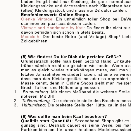
Laden: Es gibt nicht nur Kleidung, die ganz normal aus
Kleidungsstücke und Accessoires nach Kilopreisen bez
(altes) Kleidungsstück und muss nur 2€ dafür zahlen.
Empfehlenswerte Online Shops:
Olenka Vintage
: Ein unheimlich toller Shop bei Da
stammen ein paar aus diesem Laden.
Vintage and Handmade by Kati
: Da findet ihr nicht 
davon befinden sich schon in Stefs Besitz.
Modcloth:
Der beste Retro (und Vintage) Shop! Liefe
Zollgebühren.
(5) Wie findest Du für Dich die perfekte Größe?
Grundsätzlich sollte man beim Second Hand Einkaufe
früher nämlich nicht die gleichen wie heute. Wenn al
man es gleich wieder zurückhängen muss, weil man ja
letzten Jahrzehnten verändert haben, ist eine verwirren
dass man das Kleidungsstück so oder so anprobiert.
Masse kennt, denn in Online Shops sieht man meiste
Brust- Taillen- und Hüftumfang messen.
1.
Brustumfang:
Mit einem Maßband die weiteste Stelle
notieren. Mit BH!
2.
Taillenumfang:
Die schmalste stelle des Bauches mess
3.
Hüftumfang:
Die breiteste Stelle der Hüfte, ca. in der 
(6) Was sollte man beim Kauf beachten?
Qualität statt Quantität:
Secondhand Shops gibt es na
günstig sind. Deshalb dauert es seine Weile, bis m
Farbkombination für unser heutiges Modebewusstsei