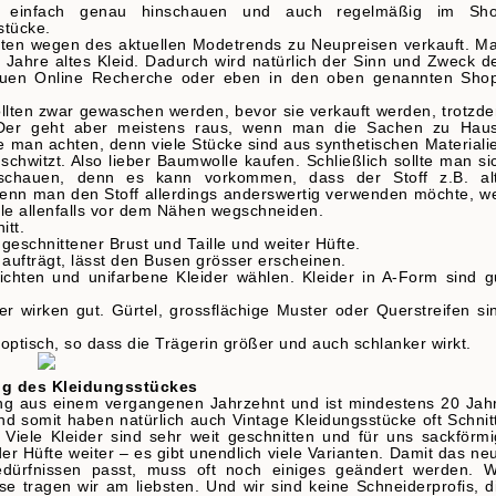
n, einfach genau hinschauen und auch regelmäßig im Sh
stücke.
ten wegen des aktuellen Modetrends zu Neupreisen verkauft. M
g Jahre altes Kleid. Dadurch wird natürlich der Sinn und Zweck d
nauen Online Recherche oder eben in den oben genannten Sho
llten zwar gewaschen werden, bevor sie verkauft werden, trotzd
 Der geht aber meistens raus, wenn man die Sachen zu Hau
e man achten, denn viele Stücke sind aus synthetischen Materiali
chwitzt. Also lieber Baumwolle kaufen. Schließlich sollte man si
schauen, denn es kann vorkommen, dass der Stoff z.B. al
Wenn man den Stoff allerdings anderswertig verwenden möchte, we
elle allenfalls vor dem Nähen wegschneiden.
nitt.
geschnittener Brust und Taille und weiter Hüfte.
 aufträgt, lässt den Busen grösser erscheinen.
ichten und unifarbene Kleider wählen. Kleider in A-Form sind g
r wirken gut. Gürtel, grossflächige Muster oder Querstreifen si
 optisch, so dass die Trägerin größer und auch schlanker wirkt.
ng des Kleidungsstückes
ung aus einem vergangenen Jahrzehnt und ist mindestens 20 Jah
d somit haben natürlich auch Vintage Kleidungsstücke oft Schnit
Viele Kleider sind sehr weit geschnitten und für uns sackförmi
er Hüfte weiter – es gibt unendlich viele Varianten. Damit das ne
edürfnissen passt, muss oft noch einiges geändert werden. W
se tragen wir am liebsten. Und wir sind keine Schneiderprofis, d