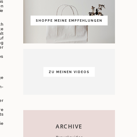
us
en
ie
SHOPPE MEINE EMPFEHLUNGEN
ch
ke
lt
uf
ng
er
es
ZU MEINEN VIDEOS
ge
n-
er
re
ts
ie
ARCHIVE