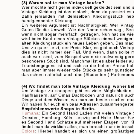
(3) Warum sollte man Vintage kaufen?
Wer möchte nicht gerne individuell gekleidet sein und
Vintage Kleidung ist das einfach, denn da passiert es
Bahn jemanden mit demselben Kleidungsstück ne
handgemachter Kleidung.
Ein weiteres Argument ist Nachhaltigkeit. Wer Vint
Gutes für die Umwelt. Wie der Name schon sagt, Sec
wenn nicht sogar mehrfach, getragen. Nun hat sie wi
wird beim Kauf eines Vintage Stückes einmal wenig
alten Kleidungsstück ein neues Leben geben. Das mac
Und zu guter Letzt, der Preis. Klar, es gibt auch Vint
dies ist nicht immer der Fall. Und wenn, dann sollt
auch wert sind, zum Beispiel wenn sie aufwendig gerei
besonderes Stück sind. Manchmal ist es aber leider auc
Touristengegend ist und sich so die hohen Preise ha
man aber immer wieder tolle Stücke zu sehr günstigen 
das schont natürlich auch das (Studenten-) Portemonn
(4) Wo findet man tolle Vintage Kleidung, woher 
Um Vintage zu shoppen gibt es viele Möglichkeiten
Kaufhäusern, auf Omas Dachboden und natürlich auch i
Dinge und dem Wissen, wo man am besten suchen muss,
Wir haben für euch ein paar Adressen zusammengestellt,
Empfehlenswerte Shops in Berlin:
Humana
: Ein Second Hand Laden mit vielen Vintage St
Dresden, Hamburg, Köln, Leipzig und Halle. Unser Fav
es Second Hand Schätze auf mehreren Etagen, von Kl
findet man da wirklich alles, man braucht nur ein bissc
Colors
: Hierbei handelt es sich um einen großartig