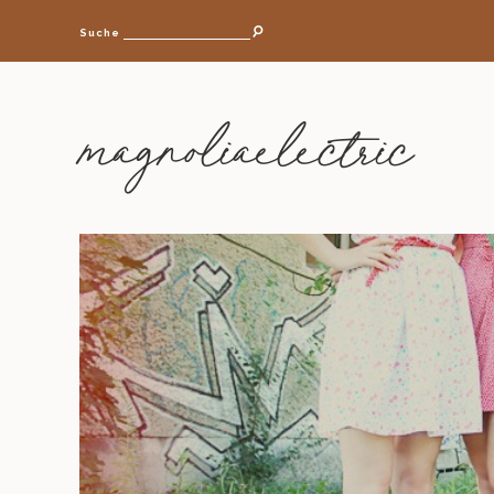
Suche
magnoliaelectric