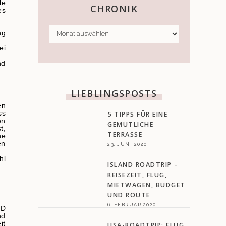
le
CHRONIK
es
CHRONIK
ng
ei
nd
LIEBLINGSPOSTS
en
ss
5 TIPPS FÜR EINE
en
GEMÜTLICHE
t,
TERRASSE
ne
en
23. JUNI 2020
hl
ISLAND ROADTRIP –
REISEZEIT, FLUG,
MIETWAGEN, BUDGET
UND ROUTE
6. FEBRUAR 2020
ND
nd
it
USA-ROADTRIP: FLUG,