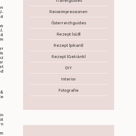
Travelguides
on
Reiseimpressionen
U-
it
Österreichguides
as
l,
Rezept {süß}
it
em
Rezept {pikant}
er
is
Rezept {Getränk}
nz
er
et
DIY
nd
Interior
Fotografie
 &
te
in
bt
rn
em