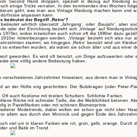
beim Second Hand shoppen, speziell in Bezug auf Kleidung a
euch einige Tricks verraten. In den kommenden drei Wochen folg
es darum geht, was man aus Vintage Kleidung machen kann und w
Bedürfnisse anpassen kann.
 bedeutet der Begriff ‚Retro‘?
edeutet wörtlich übersetzt ‚Jahrgang‘, oder ‚Baujahr‘, aber au
ode oder der Einrichtung bezieht sich ‚Vintage‘ auf Kleidungsstüc
 1970er, wobei inzwischen auch schon oft die 1980er dazu gezäh
1910er miteinbezogen werden. ‚Vintage‘ bezieht sich also nur a
 Jahrzehnten stammt, wo hingegen ‚Retro‘ benutzt wird um Kleidu
 so entworfen wurden, als wären sie schon älter und aus einer d
dewort geworden. Es wird oft benutzt, um Dinge aufzuwerten oder 
beide eine völlig andere Bedeutung haben.
en verschiedenen Jahrzehnten hinweisen, aus denen man in Vinta
 an der Hüfte eng geschnitten. Der Bubikragen (oder Peter-Pa
Oft auch Kostüme mit breiten Schultern. Schlichte Farben.
ittene Röcke mit schmaler Taille, die die Weiblichkeit betonen. Ab
fig in Pastellfarben oder mit schönen Blumenprints.
iedener Modetrends, dabei wollen wir schon gar nicht über Haa
vor allem aus durch den Minirock und gegen Ende des Jahrzehn
ch viel uni in klaren Farben wie rot, grün, gelb, orange. Durch d
der und Batik im Trend.