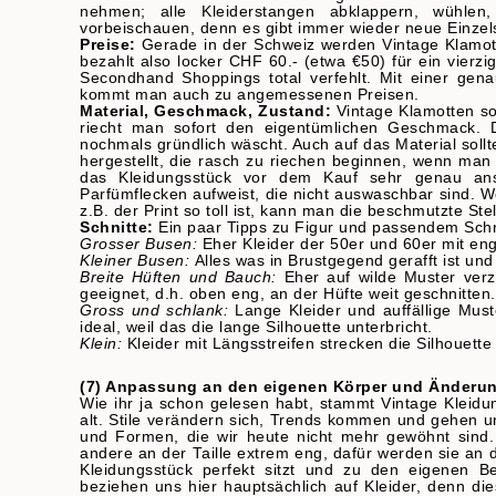
nehmen; alle Kleiderstangen abklappern, wühle
vorbeischauen, denn es gibt immer wieder neue Einzel
Preise:
Gerade in der Schweiz werden Vintage Klamot
bezahlt also locker CHF 60.- (etwa €50) für ein vierzi
Secondhand Shoppings total verfehlt. Mit einer ge
kommt man auch zu angemessenen Preisen.
Material, Geschmack, Zustand:
Vintage Klamotten so
riecht man sofort den eigentümlichen Geschmack.
nochmals gründlich wäscht. Auch auf das Material sollt
hergestellt, die rasch zu riechen beginnen, wenn man s
das Kleidungsstück vor dem Kauf sehr genau an
Parfümflecken aufweist, die nicht auswaschbar sind. 
z.B. der Print so toll ist, kann man die beschmutzte St
Schnitte:
Ein paar Tipps zu Figur und passendem Sch
Grosser Busen:
Eher Kleider der 50er und 60er mit eng
Kleiner Busen:
Alles was in Brustgegend gerafft ist und
Breite Hüften und Bauch:
Eher auf wilde Muster verz
geeignet, d.h. oben eng, an der Hüfte weit geschnitten.
Gross und schlank:
Lange Kleider und auffällige Muste
ideal, weil das die lange Silhouette unterbricht.
Klein:
Kleider mit Längsstreifen strecken die Silhouette
(7) Anpassung an den eigenen Körper und Änderu
Wie ihr ja schon gelesen habt, stammt Vintage Kleid
alt. Stile verändern sich, Trends kommen und gehen un
und Formen, die wir heute nicht mehr gewöhnt sind. 
andere an der Taille extrem eng, dafür werden sie an d
Kleidungsstück perfekt sitzt und zu den eigenen B
beziehen uns hier hauptsächlich auf Kleider, denn die