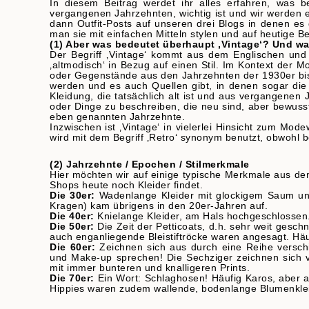
In diesem Beitrag werdet ihr alles erfahren, was 
vergangenen Jahrzehnten, wichtig ist und wir werden 
dann Outfit-Posts auf unseren drei Blogs in denen 
man sie mit einfachen Mitteln stylen und auf heutige 
(1) Aber was bedeutet überhaupt ‚Vintage‘? Und was
Der Begriff ‚Vintage‘ kommt aus dem Englischen und b
‚altmodisch‘ in Bezug auf einen Stil. Im Kontext der M
oder Gegenstände aus den Jahrzehnten der 1930er bis
werden und es auch Quellen gibt, in denen sogar die 
Kleidung, die tatsächlich alt ist und aus vergangenen
oder Dinge zu beschreiben, die neu sind, aber bewusst
eben genannten Jahrzehnte.
Inzwischen ist ‚Vintage‘ in vielerlei Hinsicht zum Mo
wird mit dem Begriff ‚Retro‘ synonym benutzt, obwohl 
(2) Jahrzehnte / Epochen / Stilmerkmale
Hier möchten wir auf einige typische Merkmale aus d
Shops heute noch Kleider findet.
Die 30er:
Wadenlange Kleider mit glockigem Saum und
Kragen) kam übrigens in den 20er-Jahren auf.
Die 40er:
Knielange Kleider, am Hals hochgeschlossen. 
Die 50er:
Die Zeit der Petticoats, d.h. sehr weit geschn
auch enganliegende Bleistiftröcke waren angesagt. Häu
Die 60er:
Zeichnen sich aus durch eine Reihe versch
und Make-up sprechen! Die Sechziger zeichnen sich 
mit immer bunteren und knalligeren Prints.
Die 70er:
Ein Wort: Schlaghosen! Häufig Karos, aber au
Hippies waren zudem wallende, bodenlange Blumenklei