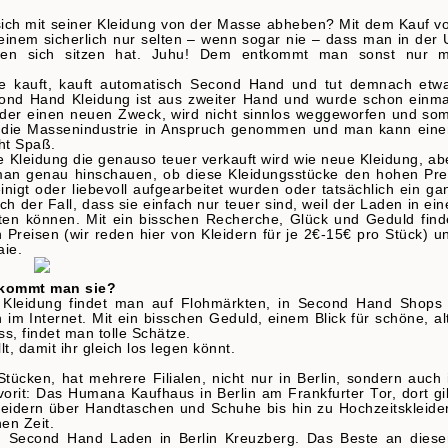
 sich mit seiner Kleidung von der Masse abheben? Mit dem Kauf v
 einem sicherlich nur selten – wenn sogar nie – dass man in der 
ben sich sitzen hat. Juhu! Dem entkommt man sonst nur m
age kauft, kauft automatisch Second Hand und tut demnach etw
ond Hand Kleidung ist aus zweiter Hand und wurde schon einma
eder einen neuen Zweck, wird nicht sinnlos weggeworfen und som
er die Massenindustrie in Anspruch genommen und man kann ein
ht Spaß.
age Kleidung die genauso teuer verkauft wird wie neue Kleidung, ab
e man genau hinschauen, ob diese Kleidungsstücke den hohen Pre
nigt oder liebevoll aufgearbeitet wurden oder tatsächlich ein ga
h der Fall, dass sie einfach nur teuer sind, weil der Laden in ein
lten können. Mit ein bisschen Recherche, Glück und Geduld find
Preisen (wir reden hier von Kleidern für je 2€-15€ pro Stück) u
aie.
bekommt man sie?
. Kleidung findet man auf Flohmärkten, in Second Hand Shops
m Internet. Mit ein bisschen Geduld, einem Blick für schöne, al
 findet man tolle Schätze.
 damit ihr gleich los legen könnt.
ücken, hat mehrere Filialen, nicht nur in Berlin, sondern auch 
orit: Das Humana Kaufhaus in Berlin am Frankfurter Tor, dort gi
eidern über Handtaschen und Schuhe bis hin zu Hochzeitskleide
hen Zeit.
en Second Hand Laden in Berlin Kreuzberg. Das Beste an dies