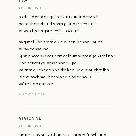
12. JUNI 2012
steff!!! den design ist wuuuuuundervoll!!!!
bezaubernd und sonnig und frisch uns
abwechslungsreich!!! i love it!!!
sag mal könntest du meinen banner auch
auswechseln?
i402.photobucket.com/albums/pp103/Sushiina/
Banner/cityglambanner2.jpg
kannst direkt den verlinken und brauchst ihn
nicht nochmal hochladen oder so ;D
wäre lieb danke!
ANTWORTEN
VIVIENNE
12. JUNI 2012
Neues Layout = Chapeau! Farben frisch und