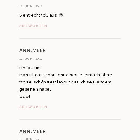
12. JUNI 2012
Sieht echt toll aus! 🙂
ANTWORTEN
ANN.MEER
12. JUNI 2012
ich fall um.
man ist das schön. ohne worte. einfach ohne
worte. schönstest layout das ich seit langem
gesehen habe.
wow!
ANTWORTEN
ANN.MEER
12. JUNI 2012