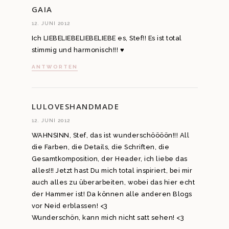
GAIA
12. JUNI 2012
Ich LIEBELIEBELIEBELIEBE es, Stef!! Es ist total
stimmig und harmonisch!!! ♥
ANTWORTEN
LULOVESHANDMADE
12. JUNI 2012
WAHNSINN, Stef, das ist wunderschöööön!!! All
die Farben, die Details, die Schriften, die
Gesamtkomposition, der Header, ich liebe das
alles!!! Jetzt hast Du mich total inspiriert, bei mir
auch alles zu überarbeiten, wobei das hier echt
der Hammer ist! Da können alle anderen Blogs
vor Neid erblassen! <3
Wunderschön, kann mich nicht satt sehen! <3