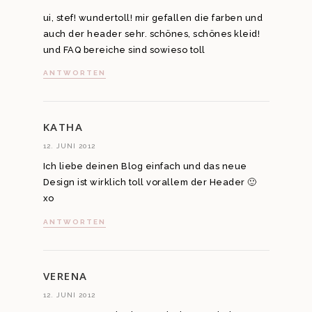
ui, stef! wundertoll! mir gefallen die farben und
auch der header sehr. schönes, schönes kleid!
und FAQ bereiche sind sowieso toll
ANTWORTEN
KATHA
12. JUNI 2012
Ich liebe deinen Blog einfach und das neue
Design ist wirklich toll vorallem der Header 🙂
xo
ANTWORTEN
VERENA
12. JUNI 2012