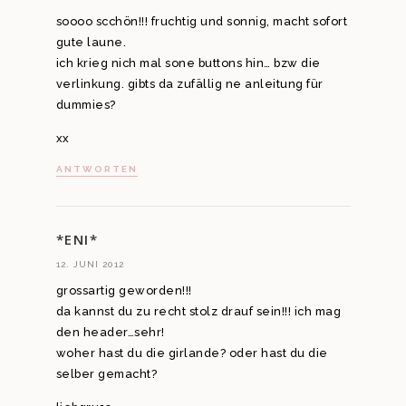
soooo scchön!!! fruchtig und sonnig, macht sofort
gute laune.
ich krieg nich mal sone buttons hin… bzw die
verlinkung. gibts da zufällig ne anleitung für
dummies?
xx
ANTWORTEN
*ENI*
12. JUNI 2012
grossartig geworden!!!
da kannst du zu recht stolz drauf sein!!! ich mag
den header…sehr!
woher hast du die girlande? oder hast du die
selber gemacht?