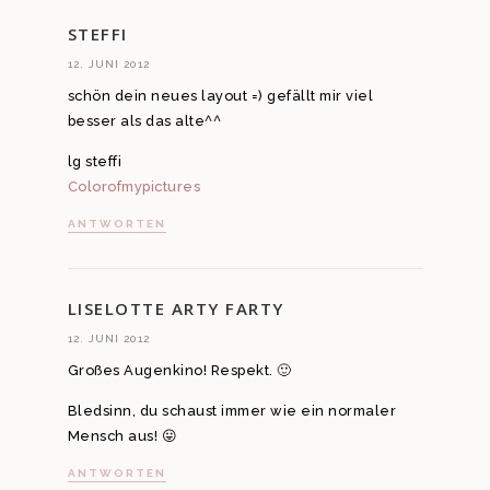
STEFFI
12. JUNI 2012
schön dein neues layout =) gefällt mir viel
besser als das alte^^
lg steffi
Colorofmypictures
ANTWORTEN
LISELOTTE ARTY FARTY
12. JUNI 2012
Großes Augenkino! Respekt. 🙂
Bledsinn, du schaust immer wie ein normaler
Mensch aus! 😛
ANTWORTEN