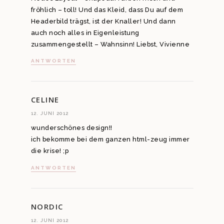
fröhlich – toll! Und das Kleid, dass Du auf dem
Headerbild trägst, ist der Knaller! Und dann
auch noch alles in Eigenleistung
zusammengestellt – Wahnsinn! Liebst, Vivienne
ANTWORTEN
CELINE
12. JUNI 2012
wunderschönes design!!
ich bekomme bei dem ganzen html-zeug immer
die krise! ;p
ANTWORTEN
NORDIC
12. JUNI 2012