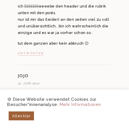
ich liiiiiiiiiiiiieeeebe den header und die rubrik
unten mit den posts.
nur ist mir das (leider) an den seiten viel zu voll
und unübersichtlich.. bin ich wahrscheinlich die
einzige und es war ja vorher schon so..
tut dem ganzen aber kein abbruch 🙂
ANTWORTEN
JOJO
12. JUNI 2012
aww*-* gefällt mir sehr gut!:)
🍪 Diese Website verwendet Cookies zur
ANTWORTEN
Besucher*innenanalyse.
Mehr Informationen
Alles klar
LIFE