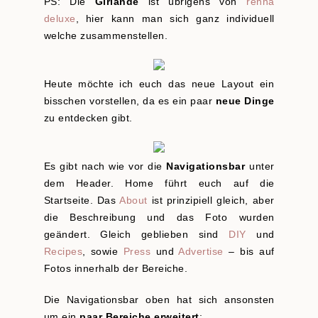
PS: Die
Girlande
ist übrigens von
renna
deluxe
, hier kann man sich ganz individuell
welche zusammenstellen.
Heute möchte ich euch das neue Layout ein
bisschen vorstellen, da es ein paar
neue Dinge
zu entdecken gibt.
Es gibt nach wie vor die
Navigationsbar
unter
dem Header. Home führt euch auf die
Startseite. Das
About
ist prinzipiell gleich, aber
die Beschreibung und das Foto wurden
geändert. Gleich geblieben sind
DIY
und
Recipes
, sowie
Press
und
Advertise
– bis auf
Fotos innerhalb der Bereiche.
Die Navigationsbar oben hat sich ansonsten
um ein
paar Bereiche erweitert
: