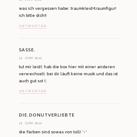
was ich vergessen habe: traumkleid+traumfigur!
ich bitte dich!!
ANTWORTEN
SASSE.
12. JUNI 2012
tut mir leid(: hab die box hier mit einer anderen
verwechselt. bei dir läuft keine musik und das ist
auch gut so! (;
ANTWORTEN
DIE.DONUTVERLIEBTE
12. JUNI 2012
die Farben sind sowas von toll! *-*