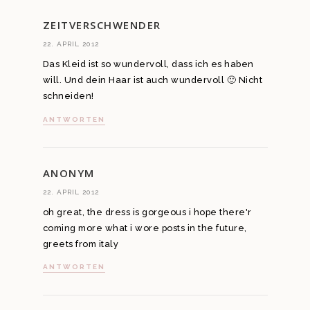
ZEITVERSCHWENDER
22. APRIL 2012
Das Kleid ist so wundervoll, dass ich es haben
will. Und dein Haar ist auch wundervoll 🙂 Nicht
schneiden!
ANTWORTEN
ANONYM
22. APRIL 2012
oh great, the dress is gorgeous i hope there'r
coming more what i wore posts in the future,
greets from italy
ANTWORTEN