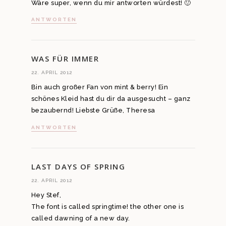
Wäre super, wenn du mir antworten würdest! 🙂
ANTWORTEN
WAS FÜR IMMER
22. APRIL 2012
Bin auch großer Fan von mint & berry! Ein
schönes Kleid hast du dir da ausgesucht – ganz
bezaubernd! Liebste Grüße, Theresa
ANTWORTEN
LAST DAYS OF SPRING
22. APRIL 2012
Hey Stef,
The font is called springtime! the other one is
called dawning of a new day.