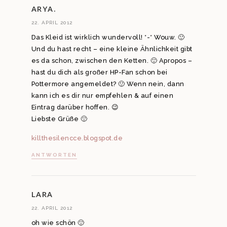
ARYA.
22. APRIL 2012
Das Kleid ist wirklich wundervoll! *-* Wouw. 🙂
Und du hast recht – eine kleine Ähnlichkeit gibt
es da schon, zwischen den Ketten. 🙂 Apropos –
hast du dich als großer HP-Fan schon bei
Pottermore angemeldet? 🙂 Wenn nein, dann
kann ich es dir nur empfehlen & auf einen
Eintrag darüber hoffen. 😉
Liebste Grüße 🙂
killthesilencce.blogspot.de
ANTWORTEN
LARA
22. APRIL 2012
oh wie schön 🙂