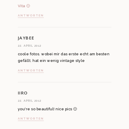
Vita 🙂
ANTWORTEN
JAYBEE
22. APRIL 2012
coole fotos. wobei mir das erste echt am besten
gefällt. hat ein wenig vintage style
ANTWORTEN
IIRO
22. APRIL 2012
you're so beautiful! nice pics 🙂
ANTWORTEN