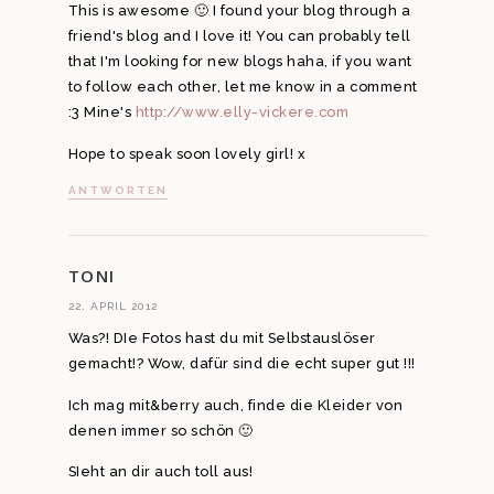
This is awesome 🙂 I found your blog through a
friend's blog and I love it! You can probably tell
that I'm looking for new blogs haha, if you want
to follow each other, let me know in a comment
:3 Mine's
http://www.elly-vickere.com
Hope to speak soon lovely girl! x
ANTWORTEN
TONI
22. APRIL 2012
Was?! DIe Fotos hast du mit Selbstauslöser
gemacht!? Wow, dafür sind die echt super gut !!!
Ich mag mit&berry auch, finde die Kleider von
denen immer so schön 🙂
SIeht an dir auch toll aus!