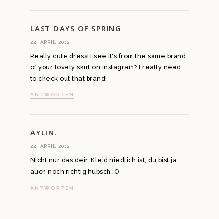
LAST DAYS OF SPRING
22. APRIL 2012
Really cute dress! I see it's from the same brand
of your lovely skirt on instagram? I really need
to check out that brand!
ANTWORTEN
AYLIN.
22. APRIL 2012
Nicht nur das dein Kleid niedlich ist, du bist ja
auch noch richtig hübsch :O
ANTWORTEN