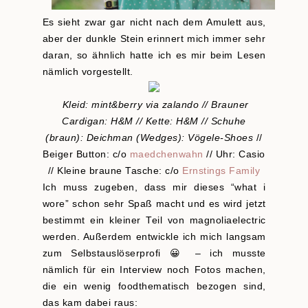
Es sieht zwar gar nicht nach dem Amulett aus,
aber der dunkle Stein erinnert mich immer sehr
daran, so ähnlich hatte ich es mir beim Lesen
nämlich vorgestellt.
Kleid: mint&berry via zalando // Brauner
Cardigan: H&M // Kette: H&M // Schuhe
(braun): Deichman (Wedges): Vögele-Shoes
//
Beiger Button: c/o
maedchenwahn
// Uhr: Casio
// Kleine braune Tasche: c/o
Ernstings Family
Ich muss zugeben, dass mir dieses “what i
wore” schon sehr Spaß macht und es wird jetzt
bestimmt ein kleiner Teil von magnoliaelectric
werden. Außerdem entwickle ich mich langsam
zum Selbstauslöserprofi 😀 – ich musste
nämlich für ein Interview noch Fotos machen,
die ein wenig foodthematisch bezogen sind,
das kam dabei raus: