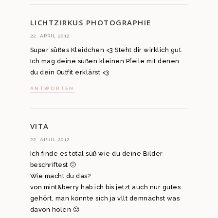
LICHTZIRKUS PHOTOGRAPHIE
22. APRIL 2012
Super süßes Kleidchen <3 Steht dir wirklich gut.
Ich mag deine süßen kleinen Pfeile mit denen
du dein Outfit erklärst <3
ANTWORTEN
VITA
22. APRIL 2012
Ich finde es total süß wie du deine Bilder
beschriftest 🙂
Wie macht du das?
von mint&berry hab ich bis jetzt auch nur gutes
gehört, man könnte sich ja vllt demnächst was
davon holen 😛