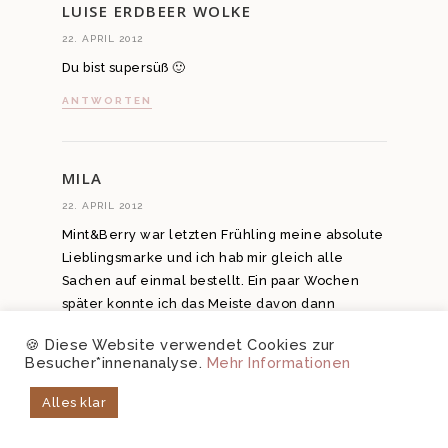
LUISE ERDBEER WOLKE
22. APRIL 2012
Du bist supersüß 🙂
ANTWORTEN
MILA
22. APRIL 2012
Mint&Berry war letzten Frühling meine absolute
Lieblingsmarke und ich hab mir gleich alle
Sachen auf einmal bestellt. Ein paar Wochen
später konnte ich das Meiste davon dann
allerdings wegschmeißen, die Sachen leiern
🍪 Diese Website verwendet Cookies zur
aus, färben aus, verhängen sich und haben
Besucher*innenanalyse.
Mehr Informationen
allgemein einfach eine echt schlechte Qualität.
🙁 Ich war sooo super enttäuscht und hab grad
Alles klar
heute wieder einen Zalando Newsletter mit
lauter persönlichen Mint&Berry Empfehlungen