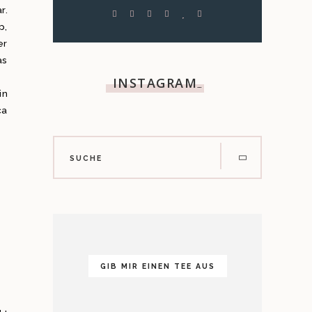
r.
p,
er
as
INSTAGRAM
…
in
ca
GIB MIR EINEN TEE AUS