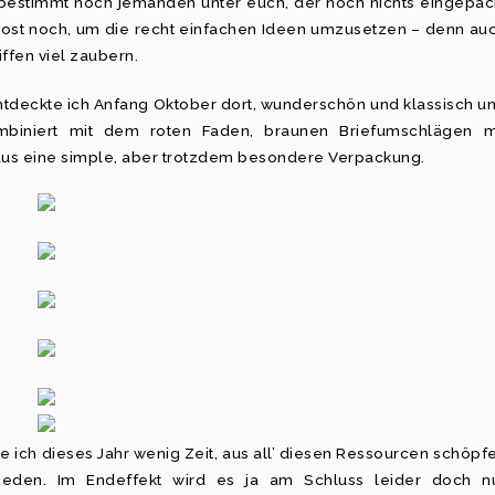
s bestimmt noch jemanden unter euch, der noch nichts eingepac
r Post noch, um die recht einfachen Ideen umzusetzen – denn au
ffen viel zaubern.
entdeckte ich Anfang Oktober dort, wunderschön und klassisch u
mbiniert mit dem roten Faden, braunen Briefumschlägen m
aus eine simple, aber trotzdem besondere Verpackung.
atte ich dieses Jahr wenig Zeit, aus all’ diesen Ressourcen schöpf
ieden. Im Endeffekt wird es ja am Schluss leider doch n