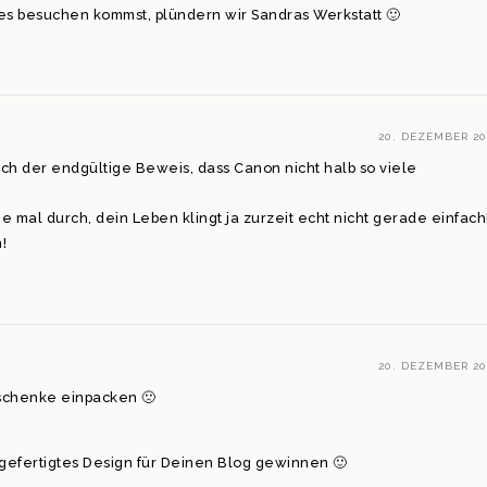
es besuchen kommst, plündern wir Sandras Werkstatt 🙂
20. DEZEMBER 20
mich der endgültige Beweis, dass Canon nicht halb so viele
e mal durch, dein Leben klingt ja zurzeit echt nicht gerade einfach
!
20. DEZEMBER 20
Geschenke einpacken 🙁
gefertigtes Design für Deinen Blog gewinnen 🙂