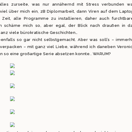
lles zurseite, was nur annähernd mit Stress verbunden wa
 viel über mich ein, zB Diplomarbeit, dann Viren auf dem Lapto
eit, alle Programme zu installieren, daher auch furchtbar
ch schäme mich so, aber egal, der Blick nach draußen in d
ganz viele bürokratische Geschichten…
nfalls so gar nicht selbstgemacht. Aber was soll’s – immerh
u verpacken – mit ganz viel Liebe, während ich daneben Veroni
an so eine großartige Serie absetzen konnte.. WARUM?