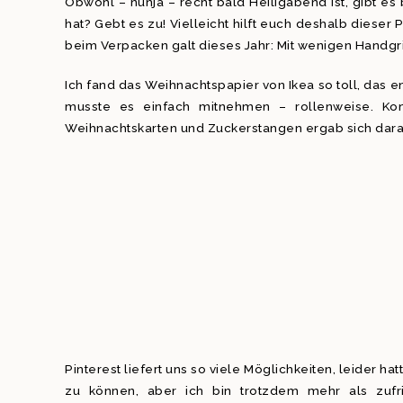
Obwohl – nunja – recht bald Heiligabend ist, gibt e
hat? Gebt es zu! Vielleicht hilft euch deshalb diese
beim Verpacken galt dieses Jahr: Mit wenigen Handgri
Ich fand das Weihnachtspapier von Ikea so toll, das 
musste es einfach mitnehmen – rollenweise. Ko
Weihnachtskarten und Zuckerstangen ergab sich dar
Pinterest liefert uns so viele Möglichkeiten, leider h
zu können, aber ich bin trotzdem mehr als zufr