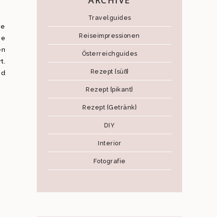
ARCHIVE
Travelguides
be
Reiseimpressionen
ie
en
Österreichguides
t.
Rezept {süß}
nd
Rezept {pikant}
Rezept {Getränk}
DIY
Interior
Fotografie