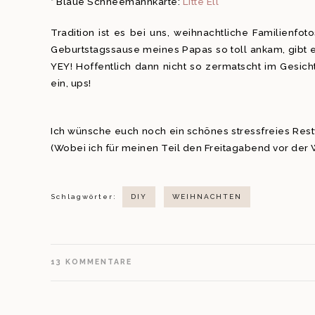
* Blaue Schneemannkarte:
Litte Ell
Tradition ist es bei uns, weihnachtliche Familien
Geburtstagssause meines Papas so toll ankam, gibt 
YEY! Hoffentlich dann nicht so zermatscht im Gesich
ein, ups!
Ich wünsche euch noch ein schönes stressfreies Res
(Wobei ich für meinen Teil den Freitagabend vor der Wi
Schlagwörter:
DIY
WEIHNACHTEN
13
KOMMENTARE