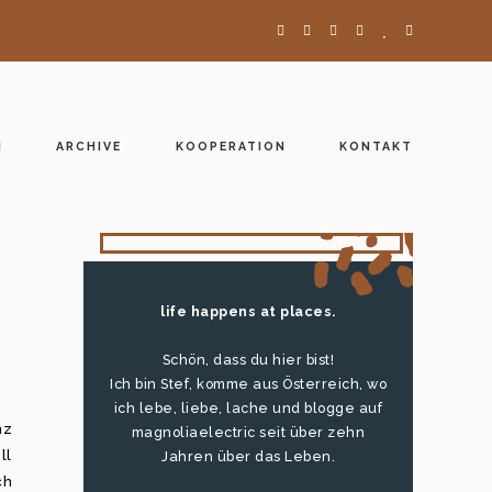
H
ARCHIVE
KOOPERATION
KONTAKT
life happens at places.
Schön, dass du hier bist!
Ich bin Stef, komme aus Österreich, wo
ich lebe, liebe, lache und blogge auf
nz
magnoliaelectric seit über zehn
ll
Jahren über das Leben.
ch