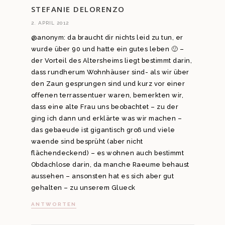
STEFANIE DELORENZO
2. APRIL 2012
@anonym: da braucht dir nichts leid zu tun, er
wurde über 90 und hatte ein gutes leben 🙂 –
der Vorteil des Altersheims liegt bestimmt darin,
dass rundherum Wohnhäuser sind- als wir über
den Zaun gesprungen sind und kurz vor einer
offenen terrassentuer waren, bemerkten wir,
dass eine alte Frau uns beobachtet – zu der
ging ich dann und erklärte was wir machen –
das gebaeude ist gigantisch groß und viele
waende sind besprüht (aber nicht
flächendeckend) – es wohnen auch bestimmt
Obdachlose darin, da manche Raeume behaust
aussehen – ansonsten hat es sich aber gut
gehalten – zu unserem Glueck
ANTWORTEN