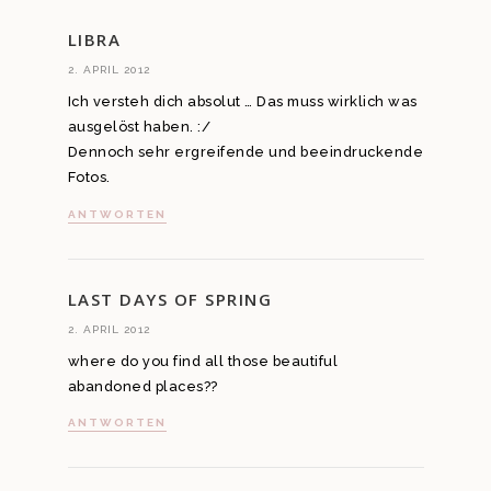
LIBRA
2. APRIL 2012
Ich versteh dich absolut … Das muss wirklich was
ausgelöst haben. :/
Dennoch sehr ergreifende und beeindruckende
Fotos.
ANTWORTEN
LAST DAYS OF SPRING
2. APRIL 2012
where do you find all those beautiful
abandoned places??
ANTWORTEN