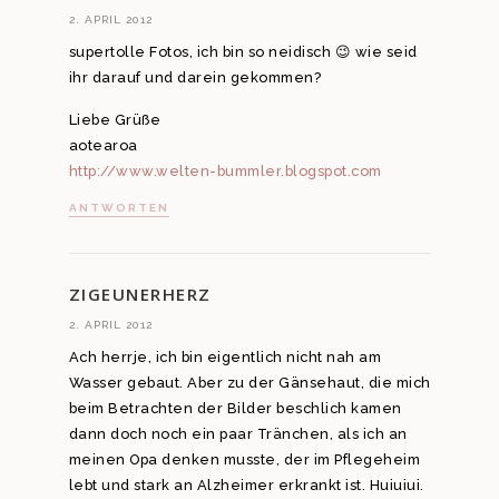
2. APRIL 2012
supertolle Fotos, ich bin so neidisch 😉 wie seid
ihr darauf und darein gekommen?
Liebe Grüße
aotearoa
http://www.welten-bummler.blogspot.com
ANTWORTEN
ZIGEUNERHERZ
2. APRIL 2012
Ach herrje, ich bin eigentlich nicht nah am
Wasser gebaut. Aber zu der Gänsehaut, die mich
beim Betrachten der Bilder beschlich kamen
dann doch noch ein paar Tränchen, als ich an
meinen Opa denken musste, der im Pflegeheim
lebt und stark an Alzheimer erkrankt ist. Huiuiui.