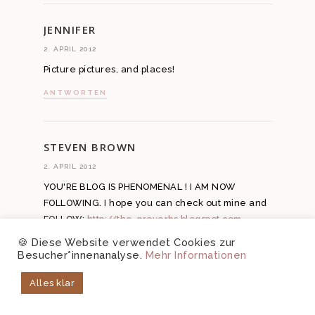
JENNIFER
2. APRIL 2012
Picture pictures, and places!
ANTWORTEN
STEVEN BROWN
2. APRIL 2012
YOU'RE BLOG IS PHENOMENAL ! I AM NOW
FOLLOWING. I hope you can check out mine and
FOLLOW:
http://the-proverbs.blogspot.com
thanks for your time. God Bless!
🍪 Diese Website verwendet Cookies zur
Besucher*innenanalyse.
Mehr Informationen
ANTWORTEN
Alles klar
LULOVESHANDMADE