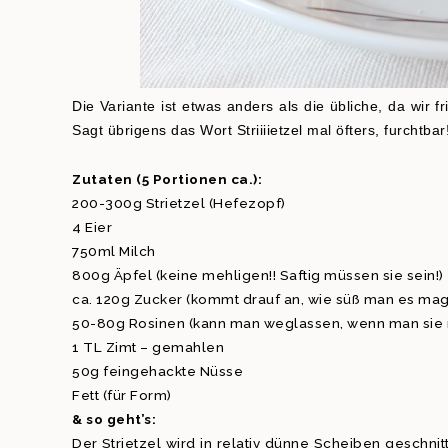
Die Variante ist etwas anders als die übliche, da wir 
Sagt übrigens das Wort Striiiietzel mal öfters, furchtbar
Zutaten (5 Portionen ca.):
200-300g Strietzel (Hefezopf)
4 Eier
750ml Milch
800g Äpfel (keine mehligen!! Saftig müssen sie sein!)
ca. 120g Zucker (kommt drauf an, wie süß man es mag
50-80g Rosinen (kann man weglassen, wenn man sie 
1 TL Zimt – gemahlen
50g feingehackte Nüsse
Fett (für Form)
& so geht’s:
Der Strietzel wird in relativ dünne Scheiben geschni