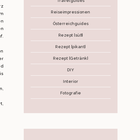
Travelguides
rz
Reiseimpressionen
rm
en
Österreichguides
en
Rezept {süß}
f.
Rezept {pikant}
en
Rezept {Getränk}
er
nd
DIY
is
Interior
n,
Fotografie
t,