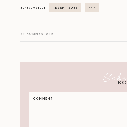
Schlagwörter:
REZEPT-SÜSS
YYY
39
KOMMENTARE
Schr
K