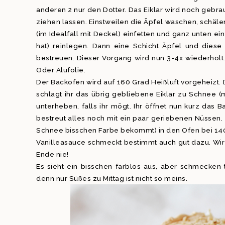
anderen 2 nur den Dotter. Das Eiklar wird noch gebrau
ziehen lassen. Einstweilen die Äpfel waschen, schäl
(im Idealfall mit Deckel) einfetten und ganz unten ei
hat) reinlegen. Dann eine Schicht Äpfel und dies
bestreuen. Dieser Vorgang wird nun 3-4x wiederholt
Oder Alufolie.
Der Backofen wird auf 160 Grad Heißluft vorgeheizt. 
schlagt ihr das übrig gebliebene Eiklar zu Schnee (m
unterheben, falls ihr mögt. Ihr öffnet nun kurz das
bestreut alles noch mit ein paar geriebenen Nüssen. 
Schnee bisschen Farbe bekommt) in den Ofen bei 140 
Vanilleasauce schmeckt bestimmt auch gut dazu. Wir Ö
Ende nie!
Es sieht ein bisschen farblos aus, aber schmecken t
denn nur Süßes zu Mittag ist nicht so meins.