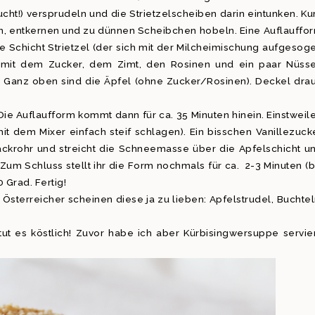
cht!) versprudeln und die Strietzelscheiben darin eintunken. Ku
en, entkernen und zu dünnen Scheibchen hobeln. Eine Auflauffo
ne Schicht Strietzel (der sich mit der Milcheimischung aufgesog
e mit dem Zucker, dem Zimt, den Rosinen und ein paar Nüss
. Ganz oben sind die Äpfel (ohne Zucker/Rosinen). Deckel drau
Die Auflaufform kommt dann für ca. 35 Minuten hinein. Einstweil
it dem Mixer einfach steif schlagen). Ein bisschen Vanillezuck
 Backrohr und streicht die Schneemasse über die Apfelschicht u
Zum Schluss stellt ihr die Form nochmals für ca. 2-3 Minuten (b
Grad. Fertig!
sterreicher scheinen diese ja zu lieben: Apfelstrudel, Buchtel
ut es köstlich! Zuvor habe ich aber Kürbisingwersuppe servier