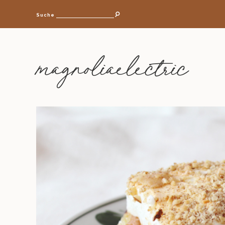
Suche
magnoliaelectric