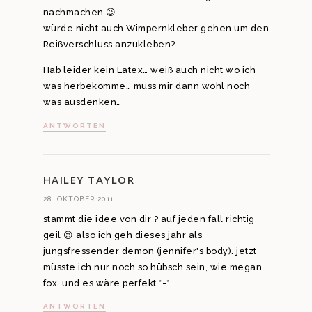
nachmachen 😉
würde nicht auch Wimpernkleber gehen um den
Reißverschluss anzukleben?
Hab leider kein Latex… weiß auch nicht wo ich
was herbekomme… muss mir dann wohl noch
was ausdenken…
ANTWORTEN
HAILEY TAYLOR
28. OKTOBER 2011
stammt die idee von dir ? auf jeden fall richtig
geil 😉 also ich geh dieses jahr als
jungsfressender demon (jennifer's body). jetzt
müsste ich nur noch so hübsch sein, wie megan
fox, und es wäre perfekt *-*
ANTWORTEN