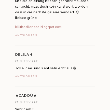
und die anleitung ist doch gar nicht mal sooo
schlecht. muss doch kein kunstwerk werden,
dass in die nächste galerie wandert. 😉
liebste grüße!
killthesilencce.blogspot.com
ANTWORTEN
DELILAH.
27. OKTOBER 2011
Tolle Idee, und sieht sehr echt aus 😀
ANTWORTEN
★CADDÜ★
27. OKTOBER 2011
Sehr geil! (: