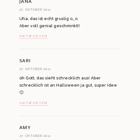
JANA
27. OKTOBER 2011
Uha, das ist echt gruslig o_o
Aber voll genial geschminkt!!
ANTWORTEN
SARI
27. OKTOBER 2011
oh Gott, das sieht schrecklich aus! Aber
schrecklich ist an Halloween ja gut, super Idee
🙂
ANTWORTEN
AMY
27. OKTOBER 2011