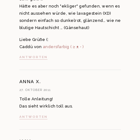
Hätte es aber noch "ekliger" gefunden, wenn es
nicht aussehen würde, wie lavagestein (XD)
sondern einfach so dunkelrot, glänzend… wie ne
blutige Hautschicht … (Gänsehaut)
Liebe Grüße (:
Caddü von
andersfarbig ( ≥ ᴥ • )
ANTWORTEN
ANNA X.
27. OKTOBER 2011
Tolle Anleitung!
Das sieht wirklich toll aus.
ANTWORTEN