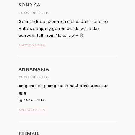
SONRISA
27. OKTOBER 2011
Geniale Idee…wenn ich dieses Jahr auf eine
Halloweenparty gehen würde wäre das
aufjedenfall mein Make-up^^ 😉
ANTWORTEN
ANNAMARIA
27. OKTOBER 2011
omg omg omg omg das schaut echt krass aus
ggg
lg xoxo anna
ANTWORTEN
FEEMAIL