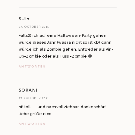
SUI♥
27. OKTOBER 2011
Falls(!) ich auf eine Halloween-Party gehen
würde dieses Jahr (was ja nicht so ist xD) dann
würde ich als Zombie gehen. Entweder als Pin-
Up-Zombie oder als Tussi-Zombie 😀
ANTWORTEN
SORANI
27. OKTOBER 2011
hi! toll……..und nachvollziehbar, dankeschön!
liebe grüße nico
ANTWORTEN