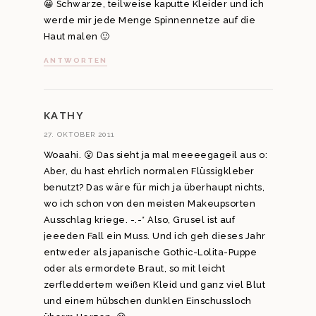
😀 Schwarze, teilweise kaputte Kleider und ich
werde mir jede Menge Spinnennetze auf die
Haut malen 🙂
ANTWORTEN
KATHY
27. OKTOBER 2011
Woaahi. 😮 Das sieht ja mal meeeegageil aus o:
Aber, du hast ehrlich normalen Flüssigkleber
benutzt? Das wäre für mich ja überhaupt nichts,
wo ich schon von den meisten Makeupsorten
Ausschlag kriege. -.-* Also, Grusel ist auf
jeeeden Fall ein Muss. Und ich geh dieses Jahr
entweder als japanische Gothic-Lolita-Puppe
oder als ermordete Braut, so mit leicht
zerfleddertem weißen Kleid und ganz viel Blut
und einem hübschen dunklen Einschussloch