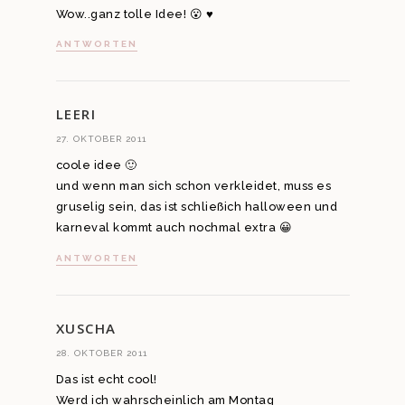
Wow..ganz tolle Idee! 😮 ♥
ANTWORTEN
LEERI
27. OKTOBER 2011
coole idee 🙂
und wenn man sich schon verkleidet, muss es
gruselig sein, das ist schließich halloween und
karneval kommt auch nochmal extra 😀
ANTWORTEN
XUSCHA
28. OKTOBER 2011
Das ist echt cool!
Werd ich wahrscheinlich am Montag