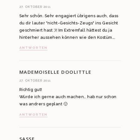
27. OKTOBER 2011
Sehr schön. Sehr engagiert übrigens auch, dass
du dir lauter "nicht-Gesichts-Zeugs" ins Gesicht
geschmiert hast :)! Im Extremfall hättest du ja
hinterher aussehen können wie den Kostüm….
ANTWORTEN
MADEMOISELLE DOOLITTLE
27. OKTOBER 2011
Richtig gut!
Würde ich gerne auch machen… hab nur schon
was andrers geplant 🙂
ANTWORTEN
SASSE.