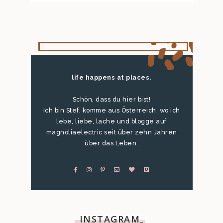
life happens at places.
Schön, dass du hier bist!
Ich bin Stef, komme aus Österreich, wo ich
lebe, liebe, lache und blogge auf
magnoliaelectric seit über zehn Jahren
über das Leben.
INSTAGRAM
…