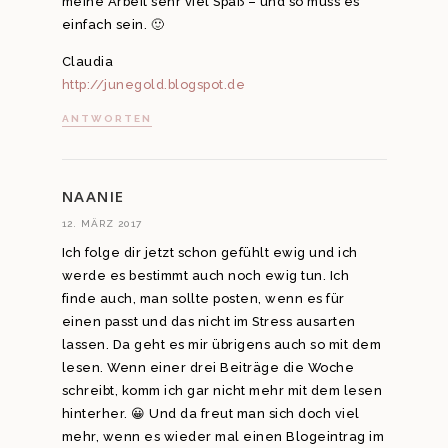
meine Arbeit sehr viel Spaß – und so muss es
einfach sein. 🙂
Claudia
http://junegold.blogspot.de
ANTWORTEN
NAANIE
12. MÄRZ 2017
Ich folge dir jetzt schon gefühlt ewig und ich
werde es bestimmt auch noch ewig tun. Ich
finde auch, man sollte posten, wenn es für
einen passt und das nicht im Stress ausarten
lassen. Da geht es mir übrigens auch so mit dem
lesen. Wenn einer drei Beiträge die Woche
schreibt, komm ich gar nicht mehr mit dem lesen
hinterher. 😀 Und da freut man sich doch viel
mehr, wenn es wieder mal einen Blogeintrag im