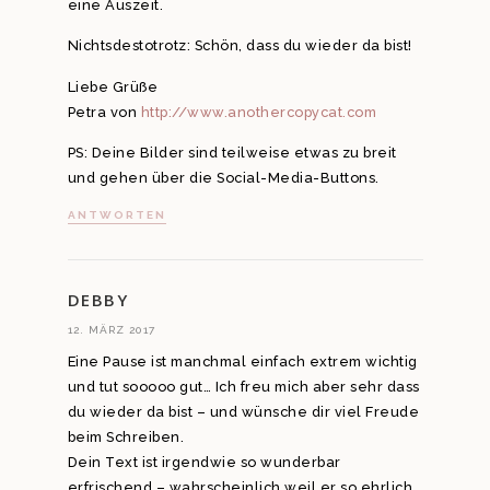
eine Auszeit.
Nichtsdestotrotz: Schön, dass du wieder da bist!
Liebe Grüße
Petra von
http://www.anothercopycat.com
PS: Deine Bilder sind teilweise etwas zu breit
und gehen über die Social-Media-Buttons.
ANTWORTEN
DEBBY
12. MÄRZ 2017
Eine Pause ist manchmal einfach extrem wichtig
und tut sooooo gut… Ich freu mich aber sehr dass
du wieder da bist – und wünsche dir viel Freude
beim Schreiben.
Dein Text ist irgendwie so wunderbar
erfrischend – wahrscheinlich weil er so ehrlich