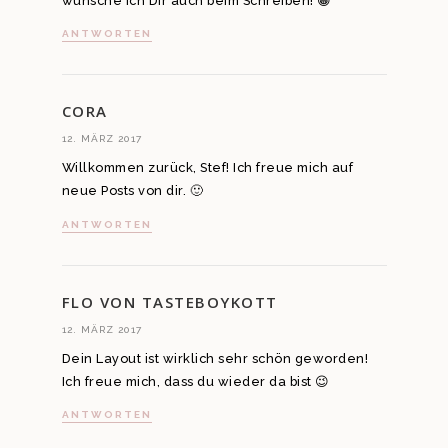
wünsche ich Dir auch beim Schreiben! 😀
ANTWORTEN
CORA
12. MÄRZ 2017
Willkommen zurück, Stef! Ich freue mich auf
neue Posts von dir. 🙂
ANTWORTEN
FLO VON TASTEBOYKOTT
12. MÄRZ 2017
Dein Layout ist wirklich sehr schön geworden!
Ich freue mich, dass du wieder da bist 😉
ANTWORTEN