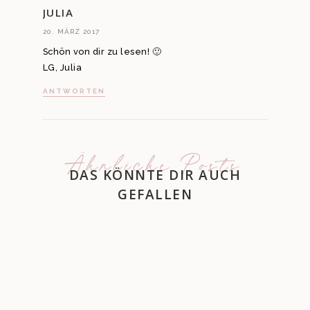
JULIA
20. MÄRZ 2017
Schön von dir zu lesen! 🙂
LG, Julia
ANTWORTEN
Ähnliche Posts
DAS KÖNNTE DIR AUCH
GEFALLEN