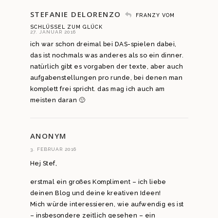
STEFANIE DELORENZO
FRANZY VOM
SCHLÜSSEL ZUM GLÜCK
27. JANUAR 2016
ich war schon dreimal bei DAS-spielen dabei,
das ist nochmals was anderes als so ein dinner.
natürlich gibt es vorgaben der texte, aber auch
aufgabenstellungen pro runde, bei denen man
komplett frei spricht. das mag ich auch am
meisten daran 🙂
ANONYM
3. FEBRUAR 2016
Hej Stef,
erstmal ein großes Kompliment – ich liebe
deinen Blog und deine kreativen Ideen!
Mich würde interessieren, wie aufwendig es ist
– insbesondere zeitlich gesehen – ein