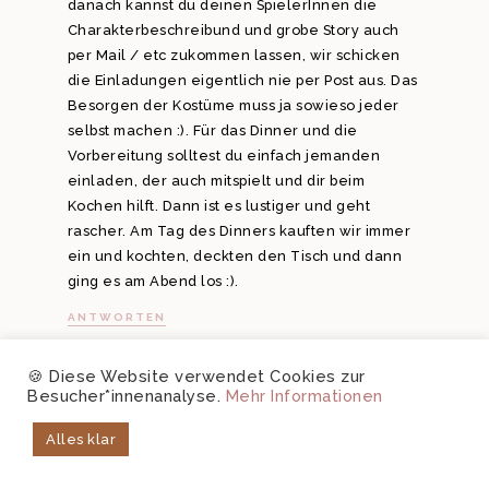
danach kannst du deinen SpielerInnen die
Charakterbeschreibund und grobe Story auch
per Mail / etc zukommen lassen, wir schicken
die Einladungen eigentlich nie per Post aus. Das
Besorgen der Kostüme muss ja sowieso jeder
selbst machen :). Für das Dinner und die
Vorbereitung solltest du einfach jemanden
einladen, der auch mitspielt und dir beim
Kochen hilft. Dann ist es lustiger und geht
rascher. Am Tag des Dinners kauften wir immer
ein und kochten, deckten den Tisch und dann
ging es am Abend los :).
ANTWORTEN
🍪 Diese Website verwendet Cookies zur
Besucher*innenanalyse.
Mehr Informationen
ANONYM
7. NOVEMBER 2016
Alles klar
Hi 🙂
Ich bin so froh, dass ich über deinen tollen Blog