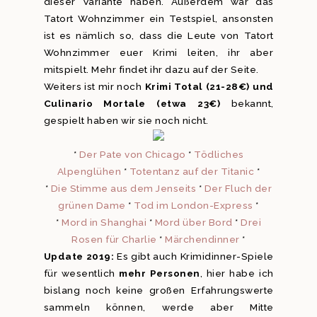
dieser Variante haben. Außerdem war das
Tatort Wohnzimmer ein Testspiel, ansonsten
ist es nämlich so, dass die Leute von Tatort
Wohnzimmer euer Krimi leiten, ihr aber
mitspielt. Mehr findet ihr dazu auf der Seite.
Weiters ist mir noch
Krimi Total (21-28€) und
Culinario Mortale (etwa 23€)
bekannt,
gespielt haben wir sie noch nicht.
*
Der Pate von Chicago
*
Tödliches
Alpenglühen
*
Totentanz auf der Titanic
*
*
Die Stimme aus dem Jenseits
*
Der Fluch der
grünen Dame
*
Tod im London-Express
*
*
Mord in Shanghai
*
Mord über Bord
*
Drei
Rosen für Charlie
*
Märchendinner
*
Update 2019:
Es gibt auch Krimidinner-Spiele
für wesentlich
mehr Personen
, hier habe ich
bislang noch keine großen Erfahrungswerte
sammeln können, werde aber Mitte