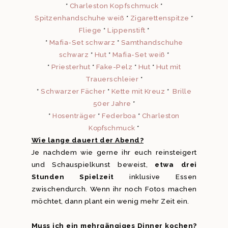
*
Charleston Kopfschmuck
*
Spitzenhandschuhe weiß
*
Zigarettenspitze
*
Fliege
*
Lippenstift
*
*
Mafia-Set schwarz
*
Samthandschuhe
schwarz
*
Hut
*
Mafia-Set weiß
*
*
Priesterhut
*
Fake-Pelz
*
Hut
*
Hut mit
Trauerschleier
*
*
Schwarzer Fächer
*
Kette mit Kreuz
*
Brille
50er Jahre
*
*
*
*
Hosenträger
Federboa
Charleston
*
Kopfschmuck
Wie lange dauert der Abend?
Je nachdem wie gerne ihr euch reinsteigert
und Schauspielkunst beweist,
etwa drei
Stunden Spielzeit
inklusive Essen
zwischendurch. Wenn ihr noch Fotos machen
möchtet, dann plant ein wenig mehr Zeit ein.
Muss ich ein mehrgängiges Dinner kochen?