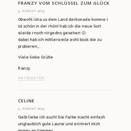
FRANZY VOM SCHLÜSSEL ZUM GLÜCK
5. AUGUST 2015
Obwohl icha us dem Land derbonade komme (
ist schön in der rhön) hab ich die neue Sort
eleide rnoch nirgedns gesehen 🙁
dabei hab ich mittlerweile echt bock die zu
probieren….
Viele liebe Grüße
franzy
ANTWORTEN
CELINE
5. AUGUST 2015
Gelb liebe ich auch! Die Farbe macht einfach
unglaublich gute Laune und erinnert mich
immer an Sommer.