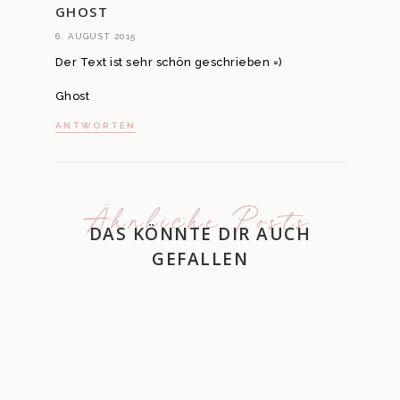
GHOST
6. AUGUST 2015
Der Text ist sehr schön geschrieben =)
Ghost
ANTWORTEN
Ähnliche Posts
DAS KÖNNTE DIR AUCH
GEFALLEN