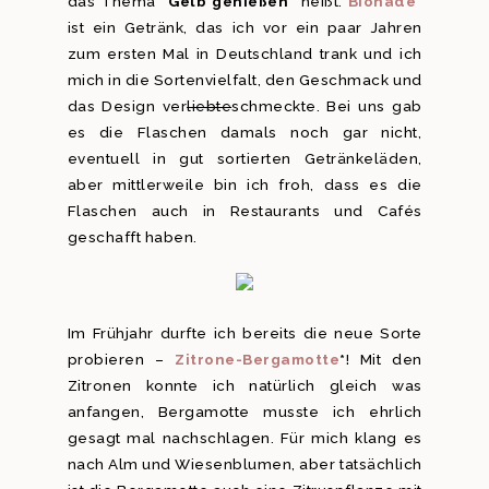
das Thema
“Gelb genießen”
heißt.
Bionade
*
ist ein Getränk, das ich vor ein paar Jahren
zum ersten Mal in Deutschland trank und ich
mich in die Sortenvielfalt, den Geschmack und
das Design ver
liebte
schmeckte. Bei uns gab
es die Flaschen damals noch gar nicht,
eventuell in gut sortierten Getränkeläden,
aber mittlerweile bin ich froh, dass es die
Flaschen auch in Restaurants und Cafés
geschafft haben.
Im Frühjahr durfte ich bereits die neue Sorte
probieren –
Zitrone-Bergamotte
*
! Mit den
Zitronen konnte ich natürlich gleich was
anfangen, Bergamotte musste ich ehrlich
gesagt mal nachschlagen. Für mich klang es
nach Alm und Wiesenblumen, aber tatsächlich