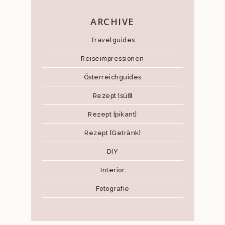
ARCHIVE
Travelguides
Reiseimpressionen
Österreichguides
Rezept {süß}
Rezept {pikant}
Rezept {Getränk}
DIY
Interior
Fotografie