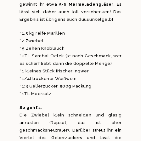
gewinnt ihr etwa
5-6 Marmeladengläser
. Es
lässt sich daher auch toll verschenken! Das
Ergebnis ist übrigens auch duuuunkelgelb!
* 1,5 kg reife Marillen
* 2 Zwiebel
* 5 Zehen Knoblauch
* 2TL Sambal Oelek (je nach Geschmack, wer
es scharf liebt, dann die doppelte Menge)
* 1 kleines Stück frischer Ingwer
* 1/4l trockener Weißwein
* 1:3 Gelierzucker, 500g Packung
* 1TL Meersalz
So geht’s:
Die Zwiebel klein schneiden und glasig
anrösten (Rapsöl, das ist eher
geschmacksneutraler). Darüber streut ihr ein
Viertel des Gelierzuckers und lässt die