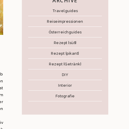
ARCHIVE
Travelguides
Reiseimpressionen
Österreichguides
Rezept {süß}
Rezept {pikant}
Rezept {Getränk}
ab
DIY
en
Interior
st
im
Fotografie
er
en
iv