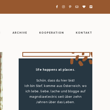
H
ARCHIVE
KOOPERATION
KONTAKT
life happens at places.
Schön, dass du hier bist!
Ich bin Stef, komme aus Österreich, wo
ich lebe, liebe, lache und blogge auf
magnoliaelectric seit über zehn
Jahren über das Leben.