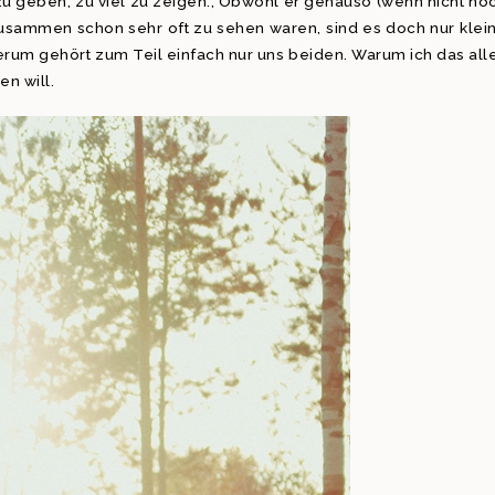
 zu geben, zu viel zu zeigen., Obwohl er genauso (wenn nicht no
m zusammen schon sehr oft zu sehen waren, sind es doch nur klei
erum gehört zum Teil einfach nur uns beiden. Warum ich das all
n will.