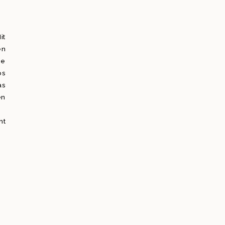
it
en
ie
os
as
en
ht