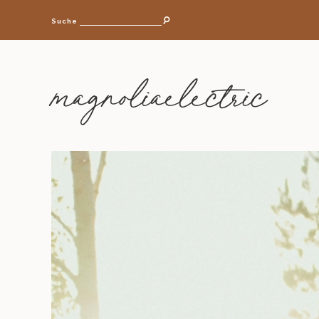
Suche
magnoliaelectric