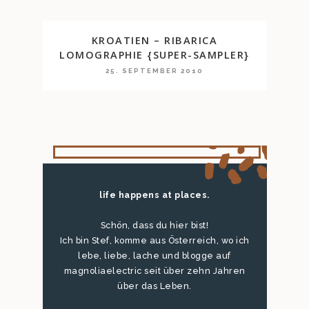
KROATIEN – RIBARICA
LOMOGRAPHIE {SUPER-SAMPLER}
25. SEPTEMBER 2010
life happens at places.
Schön, dass du hier bist!
Ich bin Stef, komme aus Österreich, wo ich
lebe, liebe, lache und blogge auf
magnoliaelectric seit über zehn Jahren
über das Leben.