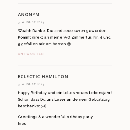
ANONYM
9. AUGUST 2014
Woahh Danke. Die sind sooo schön geworden.
Kommt direkt an meine WG Zimmertür. Nr. 4 und
5 gefallen mir am besten 🙂
ANTWORTEN
ECLECTIC HAMILTON
9. AUGUST 2014
Happy Birthday und ein tolles neues Lebensjahr!
Schön dass Du uns Leser an deinem Geburtstag
beschenkst ;-))
Greetings & a wonderful birthday party
Ines