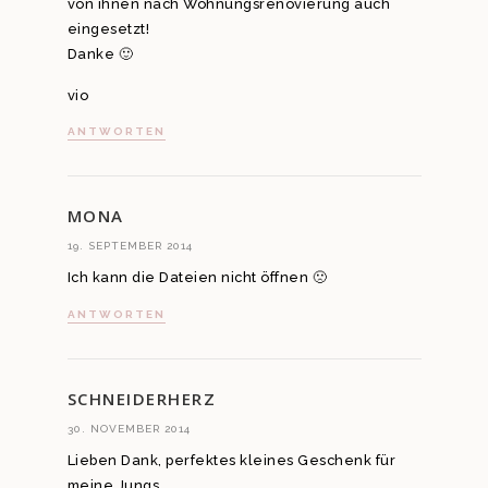
von ihnen nach Wohnungsrenovierung auch
eingesetzt!
Danke 🙂
vio
ANTWORTEN
MONA
19. SEPTEMBER 2014
Ich kann die Dateien nicht öffnen 🙁
ANTWORTEN
SCHNEIDERHERZ
30. NOVEMBER 2014
Lieben Dank, perfektes kleines Geschenk für
meine Jungs…