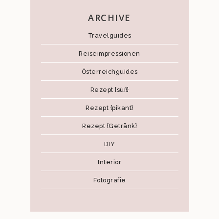
ARCHIVE
Travelguides
Reiseimpressionen
Österreichguides
Rezept {süß}
Rezept {pikant}
Rezept {Getränk}
DIY
Interior
Fotografie